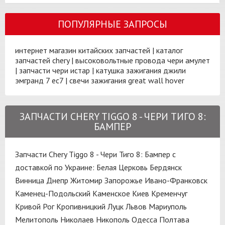
ПОПУЛЯРНЫЕ ЗАПРОСЫ
интернет магазин китайских запчастей
|
каталог
запчастей chery
|
высоковольтные провода чери амулет
|
запчасти чери истар
|
катушка зажигания джили
эмгранд 7 ес7
|
свечи зажигания great wall hover
ЗАПЧАСТИ CHERY TIGGO 8 - ЧЕРИ ТИГО 8:
БАМПЕР
Запчасти Chery Tiggo 8 - Чери Тиго 8: Бампер с
доставкой по Украине:
Белая Церковь
Бердянск
Винница
Днепр
Житомир
Запорожье
Ивано-Франковск
Каменец-Подольский
Каменское
Киев
Кременчуг
Кривой Рог
Кропивницкий
Луцк
Львов
Мариуполь
Мелитополь
Николаев
Никополь
Одесса
Полтава