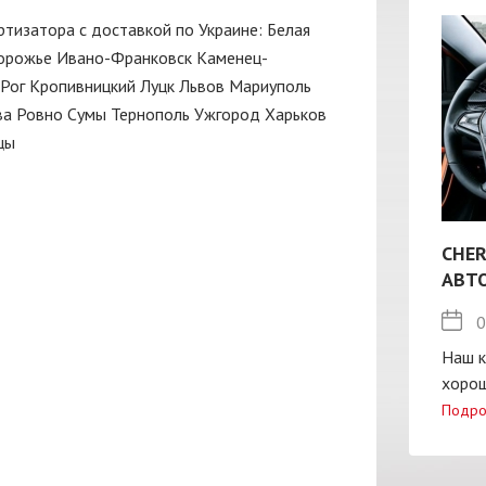
ортизатора с доставкой по Украине:
Белая
орожье
Ивано-Франковск
Каменец-
Рог
Кропивницкий
Луцк
Львов
Мариуполь
ва
Ровно
Сумы
Тернополь
Ужгород
Харьков
цы
CHER
АВТ
0
Наш к
хорош
Подро