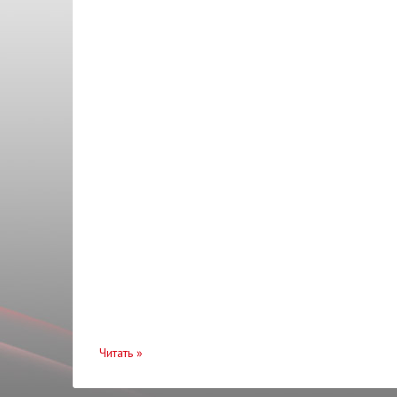
Патрубок
Пепельница
Подкрылок
Подушка
Помпа водяная
Прокладка
Прокладка крышки клапанов
Пыльник
Радиатор
Радиатор кондиционера
Радиатор охлаждения
Читать
»
Распредвал