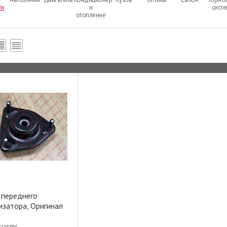
ти
и
сист
отопление
 переднего
изатора, Оригинал