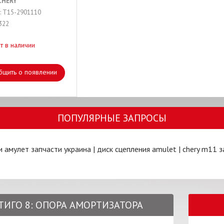
CHERY
: T15-2901110
322
т в наличии
бщить о появлении
ПОПУЛЯРНЫЕ ЗАПРОСЫ
и амулет запчасти украина
|
диск сцепления amulet
|
chery m11 з
И ТИГО 8: ОПОРА АМОРТИЗАТОРА