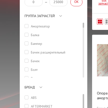
OK
—
запчас
ГРУППА ЗАПЧАСТЕЙ
Амортизатор
Балка
Бампер
Бачeк расширительный
Бачек
Болт
Вентилятор
Втулка
БРЕНД
Опора
Генератор
ABS
аморт
Головка блока цилиндров
AFTERMARKET