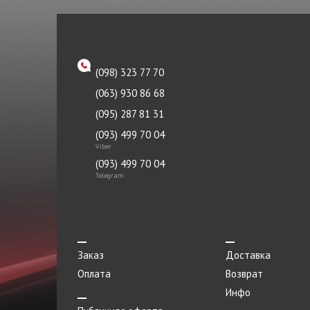
Рейка рулевая
Ремень ГРМ
Ручка
(098) 323 77 70
Сайлентблок
(063) 930 86 68
Сальник
(095) 287 81 31
Стабилизатор передний
(093) 499 70 04
Viber
Стартер
(093) 499 70 04
Telegram
Стекло
Стойка стабилизатора
Ступица
Заказ
Доставка
Термостат
Оплата
Возврат
Фильтр воздушный
Инфо
Фильтр масляный