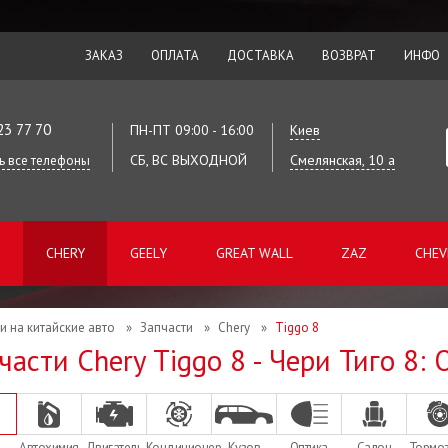
ЗАКАЗ
ОПЛАТА
ДОСТАВКА
ВОЗВРАТ
ИНФО
23 77 70
ПН-ПТ 09:00 - 16:00
Киев
СБ, ВС ВЫХОДНОЙ
Смелянская, 10 а
ь все телефоны
CHERY
GEELY
GREAT WALL
ZAZ
CHEV
и на китайские авто
»
Запчасти
»
Chery
»
Tiggo 8
части Chery Tiggo 8 - Чери Тиго 8:
Автохимия
Двигатель
Кондиционер
Кузов
Оптика
Салон
Тормо