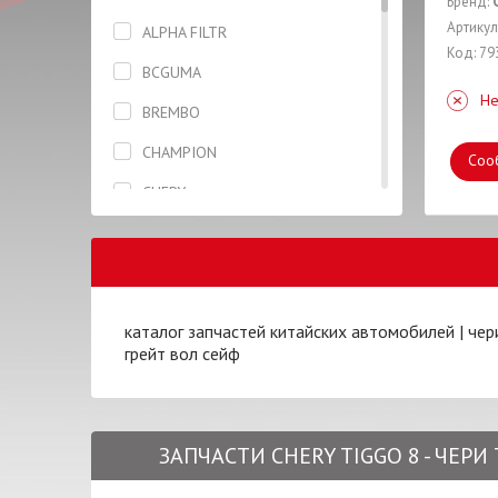
Бренд:
Гофра
Артикул
ALPHA FILTR
Код: 79
Датчик
BCGUMA
Не
Держатель
BREMBO
Диск тормозной
CHAMPION
Соо
Жидкость тормозная
CHERY
Капот
CIFAM
Клапан выпускной
DENCHERMANN
Кнопка
EuroEx
каталог запчастей китайских автомобилей
|
чер
Колодки
грейт вол сейф
FISCHER
Корзина сцепления
GATES
Кронштейн
HI-Q
ЗАПЧАСТИ CHERY TIGGO 8 - ЧЕР
Крыло
JURID