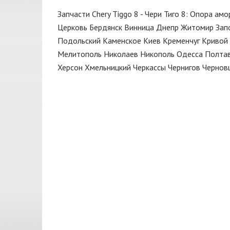
Крышка
MANDOO
Запчасти Chery Tiggo 8 - Чери Тиго 8: Опора ам
Масло трансмиссионное
MEYLE
Церковь
Бердянск
Винница
Днепр
Житомир
Зап
Мотор
Подольский
Каменское
Киев
Кременчуг
Кривой 
RIDER
Мелитополь
Николаев
Никополь
Одесса
Полта
Накладка
SMARTEX
Херсон
Хмельницкий
Черкассы
Чернигов
Чернов
Наконечник
TEKNOROT
Направляющая
TOTAL
Насос топливный
TOYOTA
Натяжитель
Опора
Опора амортизатора
Опора двигателя
Отбойник
Панель