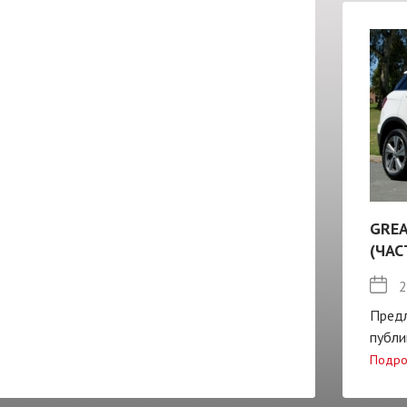
GREA
(ЧАС
2
Пред
публи
Подро