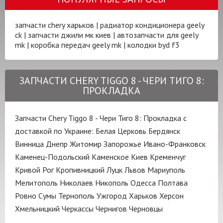
запчасти chery харьков
|
радиатор кондиционера geely
ck
|
запчасти джили мк киев
|
автозапчасти для geely
mk
|
коробка передач geely mk
|
колодки byd f3
ЗАПЧАСТИ CHERY TIGGO 8 - ЧЕРИ ТИГО 8:
ПРОКЛАДКА
Запчасти Chery Tiggo 8 - Чери Тиго 8: Прокладка с
доставкой по Украине:
Белая Церковь
Бердянск
Винница
Днепр
Житомир
Запорожье
Ивано-Франковск
Каменец-Подольский
Каменское
Киев
Кременчуг
Кривой Рог
Кропивницкий
Луцк
Львов
Мариуполь
Мелитополь
Николаев
Никополь
Одесса
Полтава
Ровно
Сумы
Тернополь
Ужгород
Харьков
Херсон
Хмельницкий
Черкассы
Чернигов
Черновцы