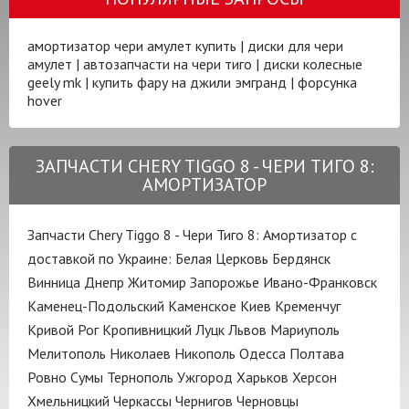
амортизатор чери амулет купить
|
диски для чери
амулет
|
автозапчасти на чери тиго
|
диски колесные
geely mk
|
купить фару на джили эмгранд
|
форсунка
hover
ЗАПЧАСТИ CHERY TIGGO 8 - ЧЕРИ ТИГО 8:
АМОРТИЗАТОР
Запчасти Chery Tiggo 8 - Чери Тиго 8: Амортизатор с
доставкой по Украине:
Белая Церковь
Бердянск
Винница
Днепр
Житомир
Запорожье
Ивано-Франковск
Каменец-Подольский
Каменское
Киев
Кременчуг
Кривой Рог
Кропивницкий
Луцк
Львов
Мариуполь
Мелитополь
Николаев
Никополь
Одесса
Полтава
Ровно
Сумы
Тернополь
Ужгород
Харьков
Херсон
Хмельницкий
Черкассы
Чернигов
Черновцы