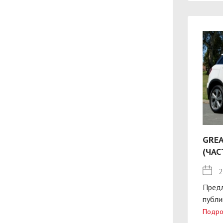
GREA
(ЧАС
2
Пред
публи
Подро