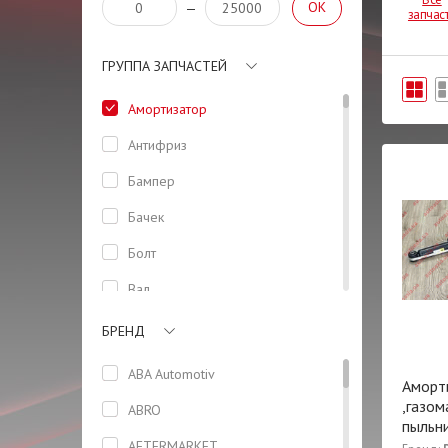
OK
—
запчас
ГРУППА ЗАПЧАСТЕЙ
Амортизатор
Антифриз
Бампер
Бачек
Болт
Вал
Втулка
БРЕНД
Генератор
ABA Automotiv
Аморт
Герметик
,газом
ABRO
пыльн
Датчик
AFTERMARKET