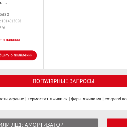
го
...
RAISO
: 1014013058
276
т в наличии
бщить о появлении
ПОПУЛЯРНЫЕ ЗАПРОСЫ
асти украине
|
термостат джили ск
|
фары джили мк
|
emgrand к
ЖИЛИ ЛЦ1: АМОРТИЗАТОР