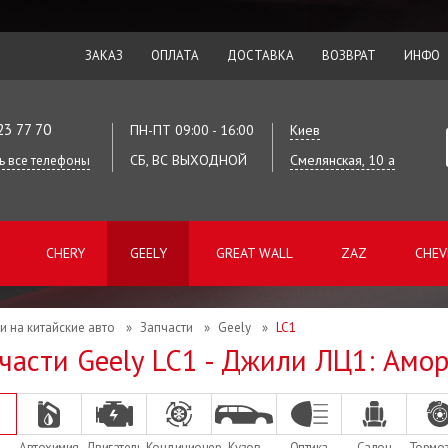
ЗАКАЗ
ОПЛАТА
ДОСТАВКА
ВОЗВРАТ
ИНФО
23 77 70
ПН-ПТ 09:00 - 16:00
Киев
СБ, ВС ВЫХОДНОЙ
Смелянская, 10 а
ь все телефоны
CHERY
GEELY
GREAT WALL
ZAZ
CHEV
и на китайские авто
»
Запчасти
»
Geely
»
LC1
части Geely LC1 - Джили ЛЦ1: Амо
Автохимия
Двигатель
Кондиционер
Кузов
Оптика
Салон
Тормо