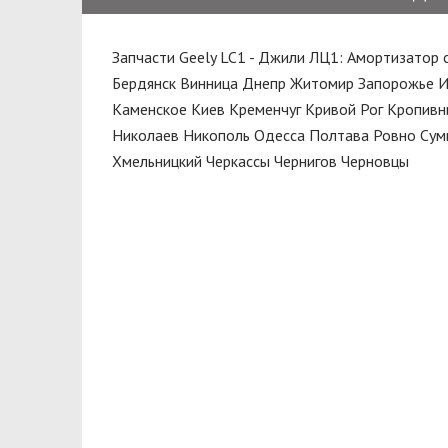
PRISTA
Подшипник сцепления
PROFIT
Запчасти Geely LC1 - Джили ЛЦ1: Амортизатор 
Помпа водяная
RAISO
Бердянск
Винница
Днепр
Житомир
Запорожье
И
Привод
Каменское
Киев
Кременчуг
Кривой Рог
Кропивн
RIDER
Прокладка выпускного
Николаев
Никополь
Одесса
Полтава
Ровно
Сум
SATO Tech
коллектора
Хмельницкий
Черкассы
Чернигов
Черновцы
SHELL
Прокладка крышки клапанов
TED-GUM
Прокладка приемной трубы
TRW
Пружина
VALEO
Пружина передняя
VICTOR REINZ
Пыльник
Пыльники
Радиатор
Регулировочный стаканчик