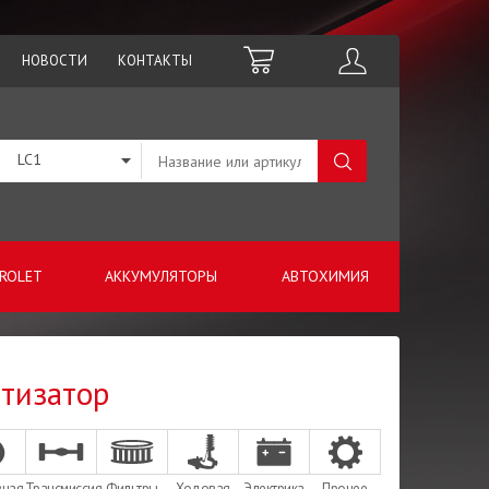
НОВОСТИ
КОНТАКТЫ
LC1
ROLET
АККУМУЛЯТОРЫ
АВТОХИМИЯ
ртизатор
зная
Трансмиссия
Фильтры
Ходовая
Электрика
Прочее