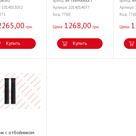
RAISO
Бренд:
AFTERMARKET
Бренд:
A
: 1014013052
Артикул: 1014014077
Артикул:
275
Код: 7760
Код: 776
2265,00
1268,00
1
грн.
Цена:
грн.
Цена:
Купить
Купить
ик с отбойником