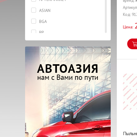
Бренд:
Диск сцепления
Артикул
ASIAN
Код: 91
Защита ремня ГРМ
BGA
Цена:
Зеркало
BP
Катушка
CASTROL
Клапана
CHERY
Коленвал
DAYCO
Колодки
DELPHI
Кольцо
DJ CLUTCH
Корзина сцепления
DK
Корпус
DONGIL
Крепление
ERT
Крыло
FAI
Пыльн