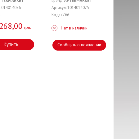
FTERMARKET
Бренд:
AFTERMARKET
 1014014076
Артикул: 1014014075
1
Код: 7766
268,00
грн.
Нет в наличии
Купить
Сообщить о появлении