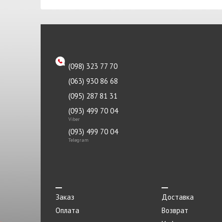
Термостат
Трапеция
Трос
(098) 323 77 70
Указатель поворота
(063) 930 86 68
Фара
(095) 287 81 31
Фильтр воздушный
(093) 499 70 04
Viber
Фильтр масляный
(093) 499 70 04
Фильтр салона
Telegram
Фильтр топливный
Фонарь
Форсунка
Заказ
Доставка
Оплата
Возврат
Хомут