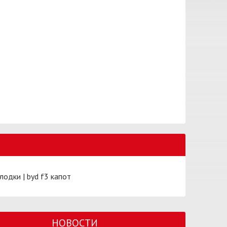
олодки
|
byd f3 капот
НОВОСТИ