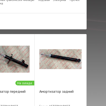
ема
На складе
затор передний
Амортизатор задний