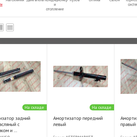
ти
и
сист
отопление
На складе
На складе
изатор задний
Амортизатор передний
Аморти
асляный с
левый
правый
иком и
...