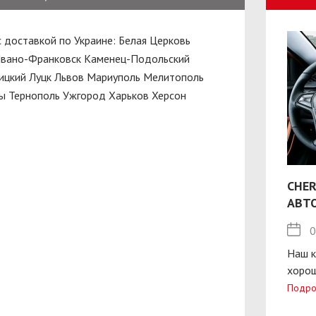
с доставкой по Украине:
Белая Церковь
вано-Франковск
Каменец-Подольский
ицкий
Луцк
Львов
Мариуполь
Мелитополь
ы
Тернополь
Ужгород
Харьков
Херсон
CHER
АВТ
0
Наш к
хорош
Подро