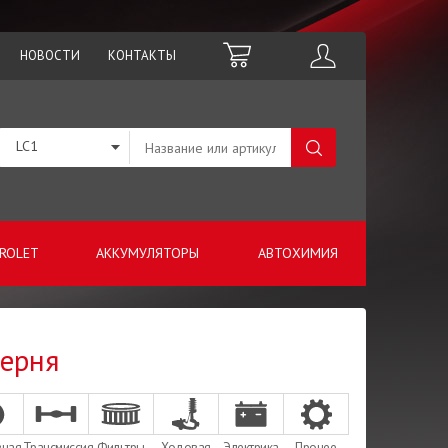
НОВОСТИ
КОНТАКТЫ
LC1
ROLET
АККУМУЛЯТОРЫ
АВТОХИМИЯ
терня
зная
Трансмиссия
Фильтры
Ходовая
Электрика
Прочее