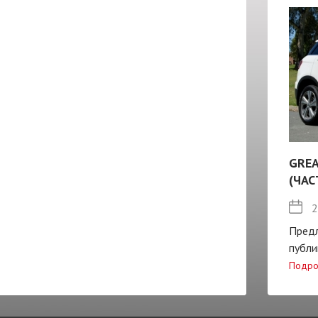
GREA
(ЧАС
2
Пред
публи
Подро