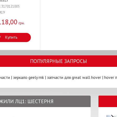
GEELY
: 3170121005
419
118,00
грн.
Купить
ПОПУЛЯРНЫЕ ЗАПРОСЫ
пчасти
|
зеркало geely mk
|
запчасти для great wall hover
|
hover 
 ДЖИЛИ ЛЦ1: ШЕСТЕРНЯ