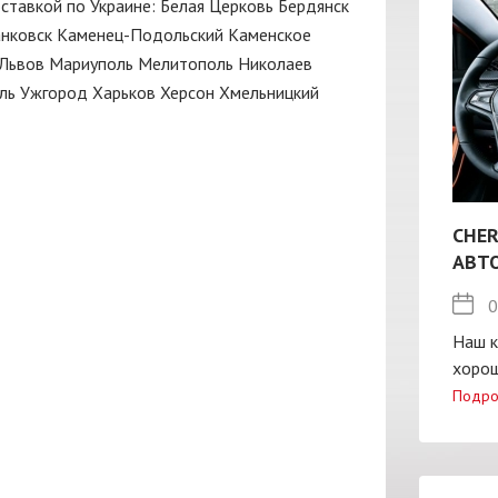
оставкой по Украине:
Белая Церковь
Бердянск
нковск
Каменец-Подольский
Каменское
Львов
Мариуполь
Мелитополь
Николаев
ль
Ужгород
Харьков
Херсон
Хмельницкий
CHER
АВТ
0
Наш к
хорош
Подро