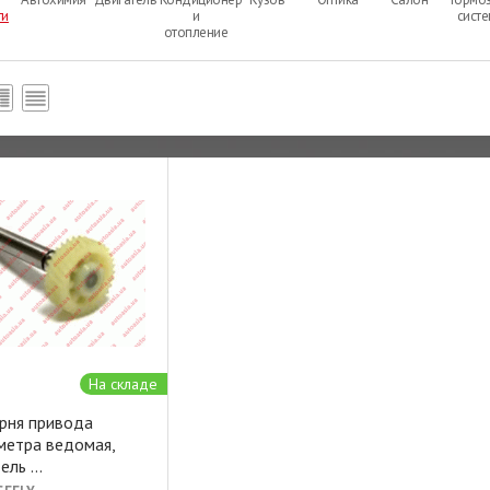
ти
и
сист
отопление
На складе
рня привода
метра ведомая,
тель
...