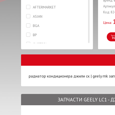
Бренд:
Диск сцепления
Артикул
AFTERMARKET
Код: 82
Защита ремня ГРМ
ASIAN
Цена:
Зеркало
BGA
Катушка
BP
Клапана
CASTROL
Коленвал
CHERY
Колодки
DAYCO
Кольцо
DELPHI
радиатор кондиционера джили ск
|
geely mk за
Корзина сцепления
DJ CLUTCH
Корпус
DK
Крепление
ЗАПЧАСТИ GEELY LC1 -
DONGIL
Крыло
ERT