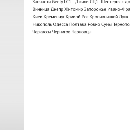
Запчасти Geely LC1 - Джили ЛЦ1: Шестерня с д
Крышка радиатора
FAI
Винница
Днепр
Житомир
Запорожье
Ивано-Фра
Масло моторное
GEELY
Киев
Кременчуг
Кривой Рог
Кропивницкий
Луцк
Масло трансмиссионное
Никополь
Одесса
Полтава
Ровно
Сумы
Тернопо
JAKOPARTS
Черкассы
Чернигов
Черновцы
Мотор
JAPANPARTS
Муфта
KAMOKA
Направляющая
MEATDORIA
Насос масляный
MOBIL
Опора амортизатора
Monroe
Отбойник
NBR
Патрубок
NEOLUX
Поддон масляный
Nipparts
Подшипник
OETIKER
Подшипник передней ступицы
PAYEN