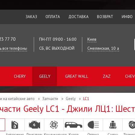
ЗАКАЗ
ОПЛАТА
ДОСТАВКА
ВОЗВРАТ
ИНФО
23 77 70
ПН-ПТ 09:00 - 16:00
Киев
СБ, ВС ВЫХОДНОЙ
Смелянская, 10 а
ь все телефоны
CHERY
GEELY
GREAT WALL
ZAZ
CHEV
и на китайские авто
»
Запчасти
»
Geely
»
LC1
части Geely LC1 - Джили ЛЦ1: Шес
Автохимия
Двигатель
Кондиционер
Кузов
Оптика
Салон
Тормо