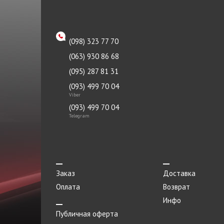
клапана
Реле
(098) 323 77 70
Ремень
(063) 930 86 68
Ролик
(095) 287 81 31
Рулевой наконечник
(093) 499 70 04
Viber
Рычаг
(093) 499 70 04
Сайлентблок
Telegram
Сальник
Сателлиты дифференциала
Свеча зажигания
Заказ
Доставка
Оплата
Смазка направляющих
Возврат
Инфо
Стартер
Публичная оферта
Сухарь