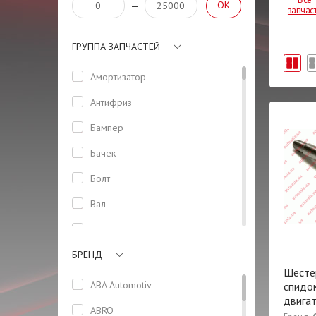
OK
—
запчас
ГРУППА ЗАПЧАСТЕЙ
Амортизатор
Антифриз
Бампер
Бачек
Болт
Вал
Втулка
БРЕНД
Генератор
Шесте
Герметик
ABA Automotiv
спидо
двига
Датчик
ABRO