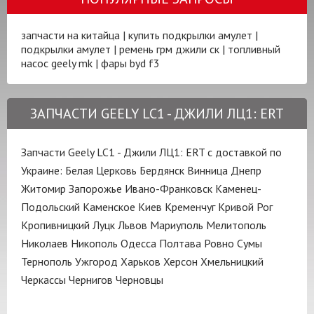
запчасти на китайца
|
купить подкрылки амулет
|
подкрылки амулет
|
ремень грм джили ск
|
топливный
насос geely mk
|
фары byd f3
ЗАПЧАСТИ GEELY LC1 - ДЖИЛИ ЛЦ1: ERT
Запчасти Geely LC1 - Джили ЛЦ1: ERT с доставкой по
Украине:
Белая Церковь
Бердянск
Винница
Днепр
Житомир
Запорожье
Ивано-Франковск
Каменец-
Подольский
Каменское
Киев
Кременчуг
Кривой Рог
Кропивницкий
Луцк
Львов
Мариуполь
Мелитополь
Николаев
Никополь
Одесса
Полтава
Ровно
Сумы
Тернополь
Ужгород
Харьков
Херсон
Хмельницкий
Черкассы
Чернигов
Черновцы