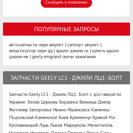
Сообщить о появлении
ПОПУЛЯРНЫЕ ЗАПРОСЫ
автозапчасти чери амулет
|
суппорт амулет
|
амортизатор чери qq
|
крыло джили ск
|
купить крыло
джили мк
|
geely emgrand свечи зажигания
ЗАПЧАСТИ GEELY LC1 - ДЖИЛИ ЛЦ1: БОЛТ
Запчасти Geely LC1 - Джили ЛЦ1: Болт с доставкой по
Украине:
Белая Церковь
Бердянск
Винница
Днепр
Житомир
Запорожье
Ивано-Франковск
Каменец-
Подольский
Каменское
Киев
Кременчуг
Кривой Рог
Кропивницкий
Луцк
Львов
Мариуполь
Мелитополь
Николаев
Никополь
Одесса
Полтава
Ровно
Сумы