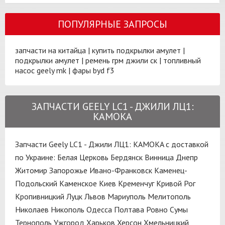
ПОПУЛЯРНЫЕ ЗАПРОСЫ
запчасти на китайца
|
купить подкрылки амулет
|
подкрылки амулет
|
ремень грм джили ск
|
топливный
насос geely mk
|
фары byd f3
ЗАПЧАСТИ GEELY LC1 - ДЖИЛИ ЛЦ1:
KAMOKA
Запчасти Geely LC1 - Джили ЛЦ1: KAMOKA с доставкой
по Украине:
Белая Церковь
Бердянск
Винница
Днепр
Житомир
Запорожье
Ивано-Франковск
Каменец-
Подольский
Каменское
Киев
Кременчуг
Кривой Рог
Кропивницкий
Луцк
Львов
Мариуполь
Мелитополь
Николаев
Никополь
Одесса
Полтава
Ровно
Сумы
Тернополь
Ужгород
Харьков
Херсон
Хмельницкий