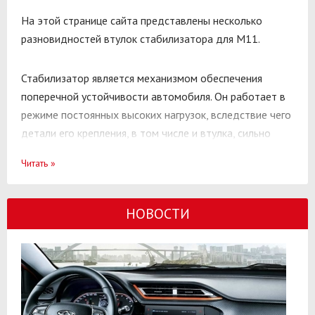
На этой странице сайта представлены несколько
разновидностей втулок стабилизатора для М11.
Стабилизатор является механизмом обеспечения
поперечной устойчивости автомобиля. Он работает в
режиме постоянных высоких нагрузок, вследствие чего
детали его крепления, в том числе и втулка, сильно
изнашиваются и подлежат периодической замене.
Читать
»
М11 полностью отвечает требованиям своего
сегмента рынка. Ориентированный на молодежную
НОВОСТИ
аудиторию, он выпускается в кузовах седан и хетчбек;
привлекательно выглядит имеет хорошую отделку и
достойную комплектацию.
Машина комплектуется разными сочетаниями