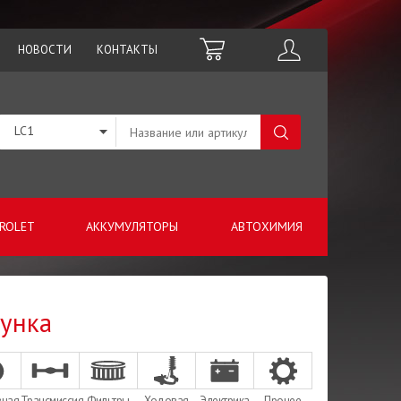
НОВОСТИ
КОНТАКТЫ
LC1
ROLET
АККУМУЛЯТОРЫ
АВТОХИМИЯ
сунка
зная
Трансмиссия
Фильтры
Ходовая
Электрика
Прочее