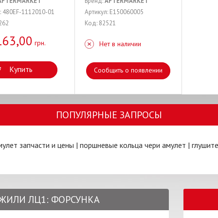
AFTERMARKET
Бренд:
AFTERMARKET
: 480EF-1112010-01
Артикул: E150060005
262
Код: 82521
163,00
грн.
Нет в наличии
Купить
Сообщить о появлении
ПОПУЛЯРНЫЕ ЗАПРОСЫ
мулет запчасти и цены
|
поршневые кольца чери амулет
|
глушите
 ДЖИЛИ ЛЦ1: ФОРСУНКА