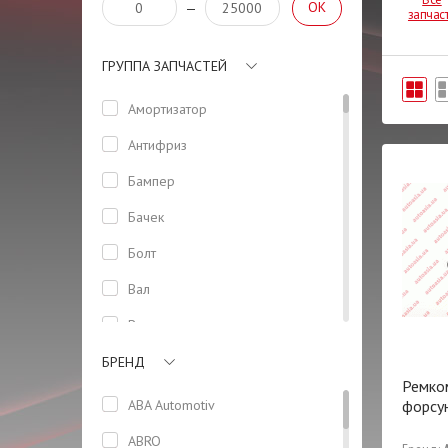
OK
—
запчас
ГРУППА ЗАПЧАСТЕЙ
Амортизатор
Антифриз
Бампер
Бачек
Болт
Вал
Втулка
Генератор
БРЕНД
Ремко
Герметик
ABA Automotiv
форсу
Датчик
ABRO