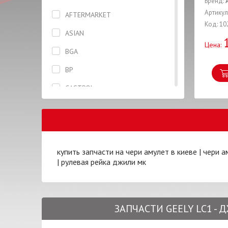
Бренд:
Диск сцепления
Артикул
AFTERMARKET
Код: 10
Защита ремня ГРМ
ASIAN
Цена:
Зеркало
BGA
Катушка
BP
Клапана
CASTROL
Коленвал
CHERY
Колодки
DAYCO
Кольцо
DELPHI
купить запчасти на чери амулет в киеве
|
чери а
Корзина сцепления
|
рулевая рейка джили мк
DJ CLUTCH
Корпус
DK
Крепление
DONGIL
ЗАПЧАСТИ GEELY LC1 -
Крыло
ERT