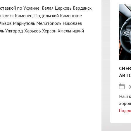
оставкой по Украине:
Белая Церковь
Бердянск
нковск
Каменец-Подольский
Каменское
Львов
Мариуполь
Мелитополь
Николаев
ль
Ужгород
Харьков
Херсон
Хмельницкий
CHER
АВТ
0
Наш к
хорош
Подро