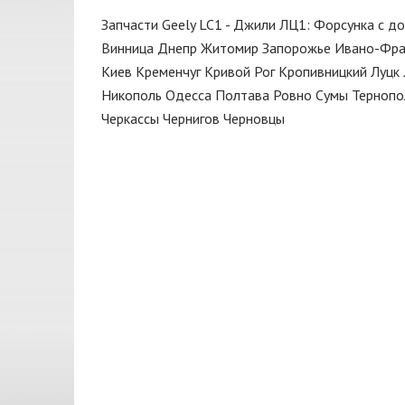
Крышка радиатора
FAI
Запчасти Geely LC1 - Джили ЛЦ1: Форсунка с д
Масло моторное
GEELY
Винница
Днепр
Житомир
Запорожье
Ивано-Фра
Масло трансмиссионное
Киев
Кременчуг
Кривой Рог
Кропивницкий
Луцк
JAKOPARTS
Никополь
Одесса
Полтава
Ровно
Сумы
Тернопо
Мотор
JAPANPARTS
Черкассы
Чернигов
Черновцы
Муфта
KAMOKA
Направляющая
MEATDORIA
Насос масляный
MOBIL
Опора амортизатора
Monroe
Отбойник
NBR
Патрубок
NEOLUX
Поддон масляный
Nipparts
Подшипник
OETIKER
Подшипник передней ступицы
PAYEN