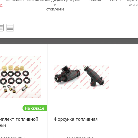
ти
и
сист
отопление
На складе
мплект топливной
Форсунка топливная
нки