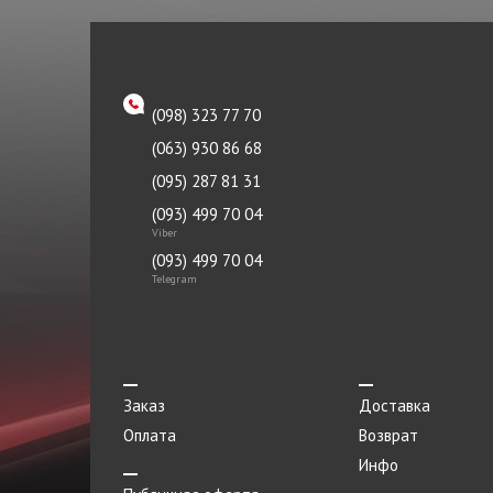
клапана
Реле
Ремень
(098) 323 77 70
Ролик
(063) 930 86 68
Рулевой наконечник
(095) 287 81 31
Рычаг
(093) 499 70 04
Viber
Сайлентблок
(093) 499 70 04
Telegram
Сальник
Сателлиты дифференциала
Свеча зажигания
Заказ
Доставка
Смазка направляющих
Оплата
Возврат
Стартер
Инфо
Сухарь