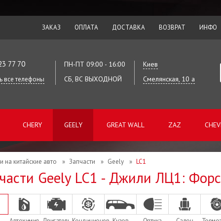
ЗАКАЗ
ОПЛАТА
ДОСТАВКА
ВОЗВРАТ
ИНФО
23 77 70
ПН-ПТ 09:00 - 16:00
Киев
СБ, ВС ВЫХОДНОЙ
Смелянская, 10 а
ь все телефоны
CHERY
GEELY
GREAT WALL
ZAZ
CHEV
и на китайские авто
»
Запчасти
»
Geely
»
LC1
части Geely LC1 - Джили ЛЦ1: Фор
Автохимия
Двигатель
Кондиционер
Кузов
Оптика
Салон
Тормо