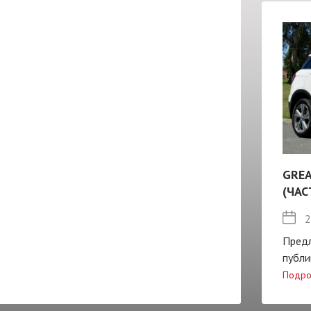
GREA
(ЧАС
2
Пред
публи
Подро