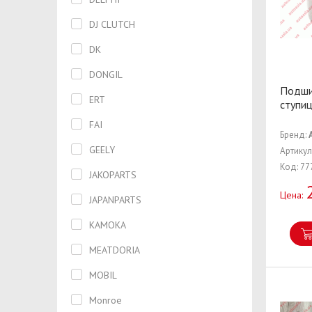
Термостат
DJ CLUTCH
Трапеция
DK
Трос
DONGIL
Подши
Указатель поворота
ERT
ступи
Фара
FAI
Бренд:
Фильтр воздушный
GEELY
Артикул
Код: 77
Фильтр масляный
JAKOPARTS
Цена:
Фильтр салона
JAPANPARTS
Фильтр топливный
KAMOKA
Фонарь
MEATDORIA
Форсунка
MOBIL
Хомут
Monroe