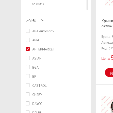
клапана
Реле
БРЕНД
Крышк
Ремень
охлаж
Ролик
ABA Automotiv
Бренд:
Рулевой наконечник
ABRO
Артикул
Код: 37
Рычаг
AFTERMARKET
Сайлентблок
ASIAN
Цена:
Сальник
BGA
Сателлиты дифференциала
BP
Свеча зажигания
CASTROL
Смазка направляющих
CHERY
Стартер
DAYCO
Сухарь
DELPHI