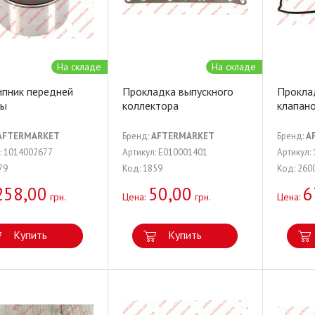
На складе
На складе
пник передней
Прокладка выпускного
Прокла
цы
коллектора
клапан
AFTERMARKET
Бренд:
AFTERMARKET
Бренд:
A
: 1014002677
Артикул: E010001401
Артикул:
79
Код: 1859
Код: 260
258,00
50,00
6
грн.
Цена:
грн.
Цена:
Купить
Купить