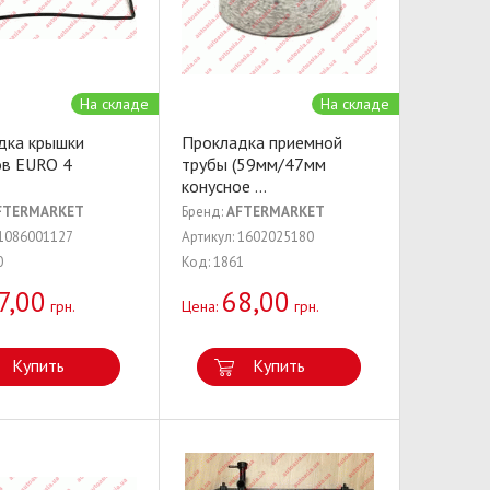
На складе
На складе
дка крышки
Прокладка приемной
ов EURO 4
трубы (59мм/47мм
конусное
...
FTERMARKET
Бренд:
AFTERMARKET
 1086001127
Артикул: 1602025180
0
Код: 1861
7,00
68,00
грн.
Цена:
грн.
Купить
Купить