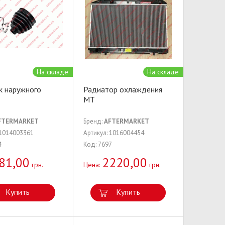
На складе
На складе
к наружного
Радиатор охлаждения
МТ
FTERMARKET
Бренд:
AFTERMARKET
 1014003361
Артикул: 1016004454
4
Код: 7697
81,00
2220,00
грн.
Цена:
грн.
Купить
Купить