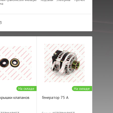
ема
3
На складе
На складе
 крышки клапанов
Генератор 75 A