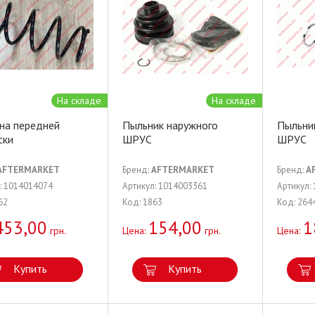
На складе
На складе
на передней
Пыльник наружного
Пыльни
ски
ШРУС
ШРУС
AFTERMARKET
Бренд:
AFTERMARKET
Бренд:
A
: 1014014074
Артикул: 1014003361
Артикул:
62
Код: 1863
Код: 264
453,00
154,00
1
грн.
Цена:
грн.
Цена:
Купить
Купить