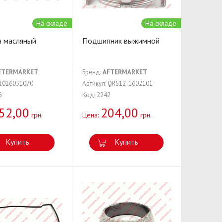
На складе
На складе
 масляный
Подшипник выжимной
FTERMARKET
Бренд:
AFTERMARKET
 1016051070
Артикул: QR512-1602101
6
Код: 2242
52,00
204,00
грн.
Цена:
грн.
Купить
Купить