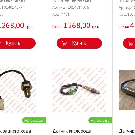
AFTERMARKET
Бренд:
AFTERMARKET
Бренд:
A
: 1014014077
Артикул: 1014014076
Артикул:
60
Код: 7761
Код: 103
1268,00
1268,00
4
грн.
Цена:
грн.
Цена:
Купить
Купить
На складе
На складе
к заднего хода
Датчик кислорода
Датчик