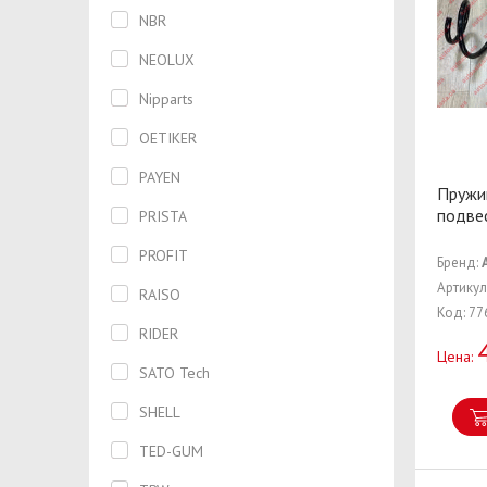
Цилиндр
NBR
Шестерня
NEOLUX
ШРУС
Nipparts
OETIKER
PAYEN
Пружи
подве
PRISTA
PROFIT
Бренд:
Артикул
RAISO
Код: 77
RIDER
Цена:
SATO Tech
SHELL
TED-GUM