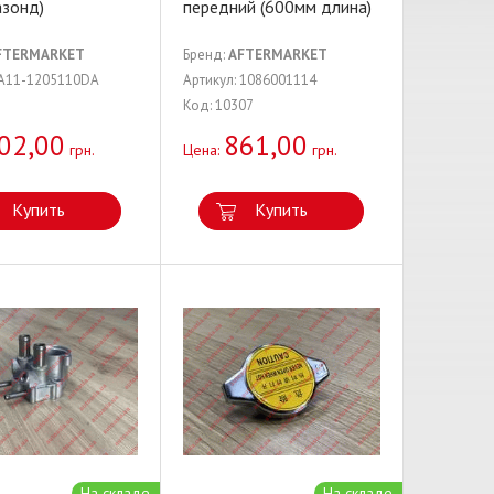
азонд)
передний (600мм длина)
FTERMARKET
Бренд:
AFTERMARKET
 A11-1205110DA
Артикул: 1086001114
Код: 10307
02,00
861,00
грн.
Цена:
грн.
Купить
Купить
На складе
На складе