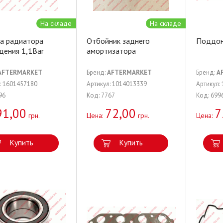
На складе
На складе
а радиатора
Отбойник заднего
Поддон
дения 1,1Bar
амортизатора
AFTERMARKET
Бренд:
AFTERMARKET
Бренд:
A
: 1601457180
Артикул: 1014013339
Артикул:
96
Код: 7767
Код: 699
91,00
72,00
7
грн.
Цена:
грн.
Цена:
Купить
Купить