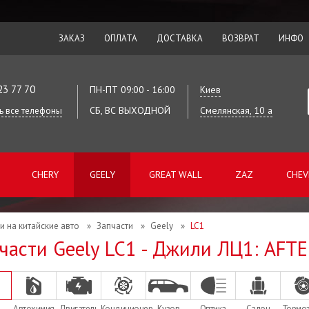
ЗАКАЗ
ОПЛАТА
ДОСТАВКА
ВОЗВРАТ
ИНФО
23 77 70
ПН-ПТ 09:00 - 16:00
Киев
СБ, ВС ВЫХОДНОЙ
Смелянская, 10 а
ь все телефоны
CHERY
GEELY
GREAT WALL
ZAZ
CHEV
и на китайские авто
»
Запчасти
»
Geely
»
LC1
части Geely LC1 - Джили ЛЦ1: AF
Автохимия
Двигатель
Кондиционер
Кузов
Оптика
Салон
Тормо