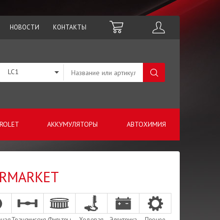
НОВОСТИ
КОНТАКТЫ
LC1
ROLET
АККУМУЛЯТОРЫ
АВТОХИМИЯ
TERMARKET
зная
Трансмиссия
Фильтры
Ходовая
Электрика
Прочее