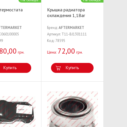
 термостата
Крышка радиатора
охлаждения 1,1Bar
FTERMARKET
Бренд:
AFTERMARKET
 E060100005
Артикул: T11-BJ1301111
99
Код: 78595
80,00
72,00
грн.
Цена:
грн.
Купить
Купить