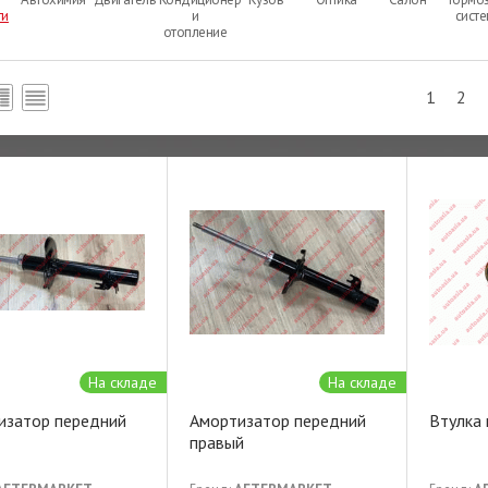
ти
и
сист
отопление
1
2
На складе
На складе
изатор передний
Амортизатор передний
Втулка
правый