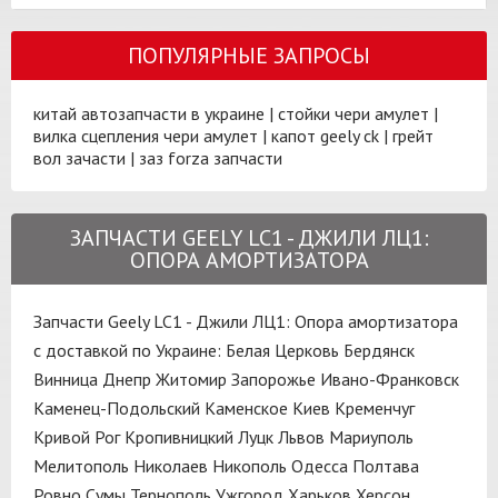
ПОПУЛЯРНЫЕ ЗАПРОСЫ
китай автозапчасти в украине
|
стойки чери амулет
|
вилка сцепления чери амулет
|
капот geely ck
|
грейт
вол зачасти
|
заз forza запчасти
ЗАПЧАСТИ GEELY LC1 - ДЖИЛИ ЛЦ1:
ОПОРА АМОРТИЗАТОРА
Запчасти Geely LC1 - Джили ЛЦ1: Опора амортизатора
с доставкой по Украине:
Белая Церковь
Бердянск
Винница
Днепр
Житомир
Запорожье
Ивано-Франковск
Каменец-Подольский
Каменское
Киев
Кременчуг
Кривой Рог
Кропивницкий
Луцк
Львов
Мариуполь
Мелитополь
Николаев
Никополь
Одесса
Полтава
Ровно
Сумы
Тернополь
Ужгород
Харьков
Херсон