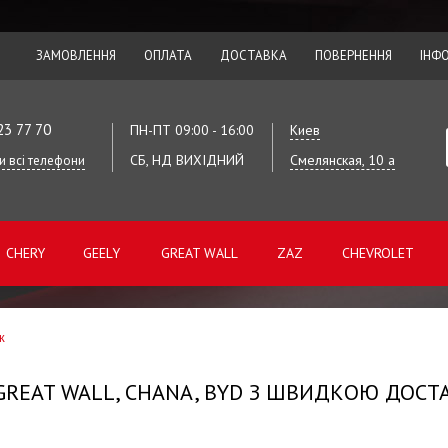
ЗАМОВЛЕННЯ
ОПЛАТА
ДОСТАВКА
ПОВЕРНЕННЯ
ІНФ
23 77 70
ПН-ПТ 09:00 - 16:00
Киев
СБ, НД ВИХІДНИЙ
Смелянская, 10 а
и всі телефони
CHERY
GEELY
GREAT WALL
ZAZ
CHEVROLET
ж
 GREAT WALL, CHANA, BYD З ШВИДКОЮ ДОСТ