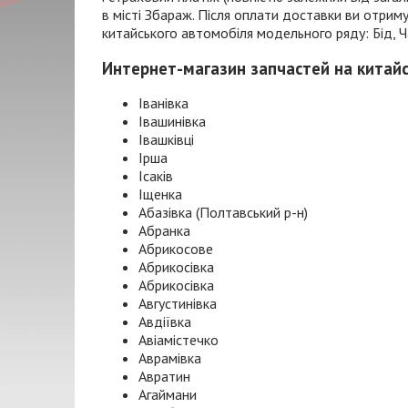
в місті Збараж. Після оплати доставки ви отри
китайського автомобіля модельного ряду: Бід, Чан
Интернет-магазин запчастей на китай
Іванівка
Івашинівка
Івашківці
Ірша
Ісаків
Іщенка
Абазівка (Полтавський р-н)
Абранка
Абрикосове
Абрикосівка
Абрикосівка
Августинівка
Авдіївка
Авіамістечко
Аврамівка
Авратин
Агаймани