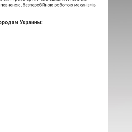
 впевненою, безперебійною роботою механізмів
городам Украины: