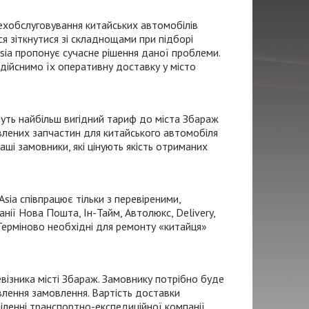
ехобслуговування китайських автомобілів
ося зіткнутися зі складнощами при підборі
ia пропонує сучасне рішення даної проблеми.
здійснимо їх оперативну доставку у місто
уть найбільш вигідний тариф до міста Збараж
овлених запчастин для китайського автомобіля
ші замовники, які цінують якість отриманих
sia співпрацює тільки з перевіреними,
анії Нова Пошта,
Ін-Тайм
, Автолюкс, Delivery,
Терміново необхідні для ремонту «китайця»
евізника
місті Збараж. Замовнику потрібно буде
влення замовлення. Вартість доставки
іленні
транспортно-експедиційної
компанії