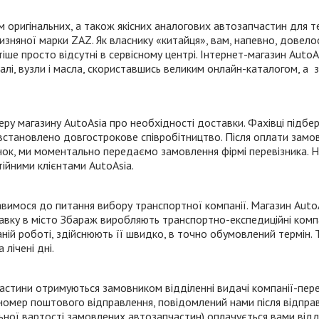
 оригінальних, а також якісних аналогових автозапчастин для т
ітчизняної марки ZAZ. Як власнику «китайця», вам, напевно, довел
ше просто відсутні в сервісному центрі.
Інтернет-магазин
AutoAs
лі, вузли і масла, скориставшись великим
онлайн-каталогом
, а 
 магазину AutoAsia про необхідності доставки. Фахівці підбер
и встановлено довгострокове співробітництво. Після оплати зам
ок, ми моментально передаємо замовлення фірмі перевізника. На
тійними клієнтами AutoAsia.
тавимося до питання вибору транспортної компанії. Магазин AutoA
тавку в місто Збараж виробляють
транспортно-експедиційні
комп
ній роботі, здійснюють її швидко, в точно обумовлений термін. 
лічені дні.
астини отримуються замовником відділенні видачі
компанії-пер
 номер поштового відправлення, повідомлений нами після відпра
льної вартості замовлених автозапчастин) оплачується вами відд