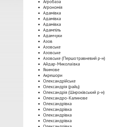
Агробаза
Агрономія
Адамівка
Адамівка
Адамівка
Адампіль
Адамчуки
Азов
Азовське
Азовське
Азовське (Першотравневий р-н)
Айдар-Миколаївка
Якимове
Акрешори
Олександрійське
Олександрія (райц)
Олександрія (Широківський р-н)
Олександро-Калинове
Олександрівка
Олександрівка
Олександрівка
Олександрівка
Олександрівка