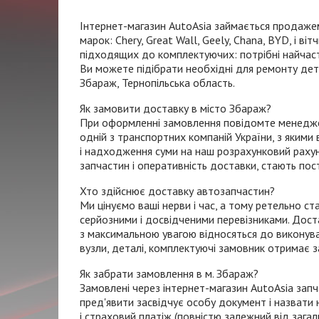
Інтернет-магазин
AutoAsia займається продажем
марок: Chery, Great Wall, Geely, Chana, BYD, і в
підходящих до комплектуючих: потрібні найчасті
Ви можете підібрати необхідні для ремонту дета
Збараж, Тернопільська область.
Як замовити доставку в місто Збараж?
При оформленні замовлення повідомте менеджеру
одній з транспортних компаній України, з яким
і надходження суми на наш розрахунковий рахун
запчастин і оперативність доставки, стають пос
Хто здійснює доставку автозапчастин?
Ми цінуємо ваші нерви і час, а тому ретельно с
серйозними і досвідченими перевізниками. Дос
з максимальною увагою відносяться до виконува
вузли, деталі, комплектуючі замовник отримає за 
Як забрати замовлення в м. Збараж?
Замовлені через
інтернет-магазин
AutoAsia запч
пред'явити засвідчує особу документ і назвати
і страховий платіж (повністю залежний від зага