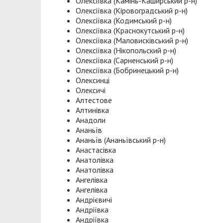
Олексіївка (Камінь-Каширський р-н)
Олексіївка (Кіровоградський р-н)
Олексіївка (Кодимський р-н)
Олексіївка (Краснокутський р-н)
Олексіївка (Маловисківський р-н)
Олексіївка (Нікопольский р-н)
Олексіївка (Сарненський р-н)
Олексіївка (Бобринецький р-н)
Олексинці
Олексичі
Алтестове
Алтинівка
Анадоли
Ананьїв
Ананьїв (Ананьївський р-н)
Анастасівка
Анатолівка
Анатолівка
Ангелівка
Ангелівка
Андрієвичі
Андріївка
Андріївка