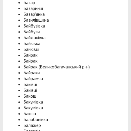
Базар
Базаринці
Базар'янка
Базилівщина
Байбузівка
Байбузи
Байдаківка
Байківка
Байківці
Байрак
Байрак
Байрак (Великобагачанський р-н)
Байраки
Байрамча
Баківці
Баківці
Бакош
Бакумівка
Бакумівка
Бакша
Балабанівка
Балажер