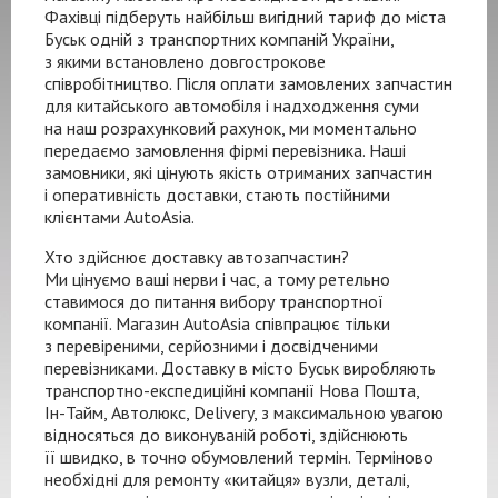
Фахівці підберуть найбільш вигідний тариф до міста
Буськ одній з транспортних компаній України,
з якими встановлено довгострокове
співробітництво. Після оплати замовлених запчастин
для китайського автомобіля і надходження суми
на наш розрахунковий рахунок, ми моментально
передаємо замовлення фірмі перевізника. Наші
замовники, які цінують якість отриманих запчастин
і оперативність доставки, стають постійними
клієнтами AutoAsia.
Хто здійснює доставку автозапчастин?
Ми цінуємо ваші нерви і час, а тому ретельно
ставимося до питання вибору транспортної
компанії. Магазин AutoAsia співпрацює тільки
з перевіреними, серйозними і досвідченими
перевізниками. Доставку в місто Буськ виробляють
транспортно-експедиційні
компанії Нова Пошта,
Ін-Тайм
, Автолюкс, Delivery, з максимальною увагою
відносяться до виконуваній роботі, здійснюють
її швидко, в точно обумовлений термін. Терміново
необхідні для ремонту «китайця» вузли, деталі,