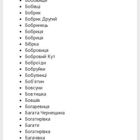
Бобовище
Бобівці
Бобрик
Бобрик Другий
Бобринець
Бобриця
Бобриця
Бібрка
Бобровиця
Бобровий Кут
Боброїди
Бобруйки
Бобулинці
Боб'ятин
Бовсуни
Бовтишка
Бовшів
Богаревиця
Багата Чернещина
Богатирівка
Багате
Богатирівка
Багачівка