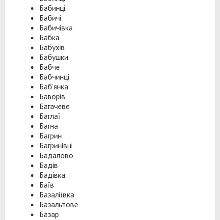
Бабинці
Бабичі
Бабичівка
Бабка
Бабухів
Бабушки
Бабче
Бабчинці
Баб'янка
Баворів
Багачеве
Баглаї
Багна
Багрин
Багринівці
Бадалово
Бадів
Бадівка
Баїв
Базаліївка
Базальтове
Базар