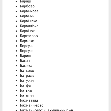
Бараші
Барбово
Барвінкове
Барвінки
Барвінівка
Барвинівка
Барвінок
Баркасово
Бармаки
Борсуки
Борсуки
Бариш
Басань
Басівка
Батьово
Батрадь
Батурин
Батфа
Батьків
Батятичі
Бахматівці
Бахмач (місто)
Бахмач (село) (Бахмацький р-н)