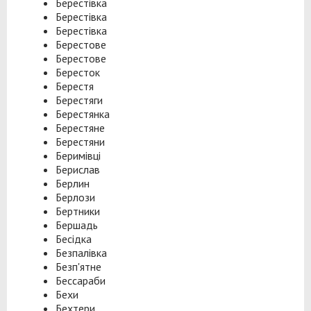
Берестівка
Берестівка
Берестівка
Берестове
Берестове
Бересток
Берестя
Берестяги
Берестянка
Берестяне
Берестяни
Беримівці
Берислав
Берлин
Берлози
Бертники
Бершадь
Бесідка
Безпалівка
Безп'ятне
Бессараби
Бехи
Бехтери