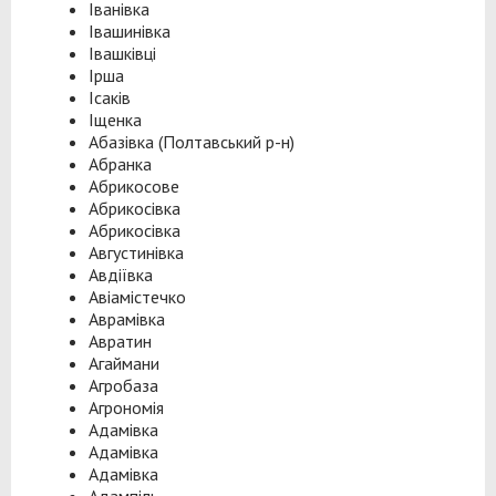
Іванівка
Івашинівка
Івашківці
Ірша
Ісаків
Іщенка
Абазівка (Полтавський р-н)
Абранка
Абрикосове
Абрикосівка
Абрикосівка
Августинівка
Авдіївка
Авіамістечко
Аврамівка
Авратин
Агаймани
Агробаза
Агрономія
Адамівка
Адамівка
Адамівка