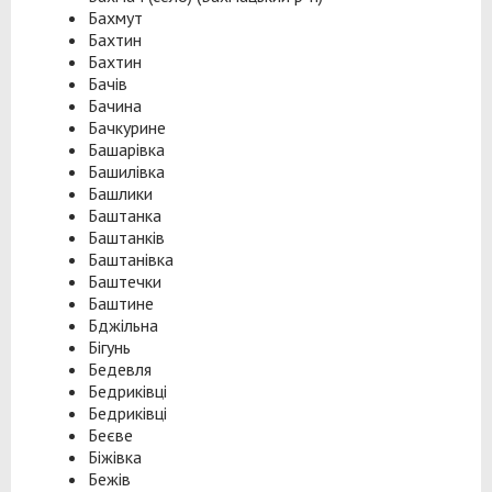
Бахмут
Бахтин
Бахтин
Бачів
Бачина
Бачкурине
Башарівка
Башилівка
Башлики
Баштанка
Баштанків
Баштанівка
Баштечки
Баштине
Бджільна
Бігунь
Бедевля
Бедриківці
Бедриківці
Беєве
Біжівка
Бежів