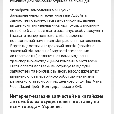
комплектуючі замовник отримає за лічені дні.
Як забрати замовлення в м. Буськ?
Замовлені через
інтернет-магазин
AutoAsia
запчастини отримуються замовником відділенні
видачі
компанії-перевізника
місті Буськ. Замовнику
потрібно буде пред'явити засвідчує особу документ
і назвати номер поштового відправлення,
повідомлений нами після відправлення замовлення.
Вартість доставки і страховий платіж (повністю
залежний від загальної вартості замовлених
автозапчастин) оплачується вами відділенні
транспортно-експедиційної
компанії в місті Буськ.
Після оплати доставки ви отримуєте відсутні
запчастини та можливість знову насолоджуватися
впевненою, безперебійною роботою механізмів
китайського автомобіля модельного ряду: Бід, Чана,
Чері, Джилі, Грейт Вол і українського ЗАЗ.
Интернет-магазин запчастей на китайские
автомобили» осуществляет доставку по
всем городам Украины: