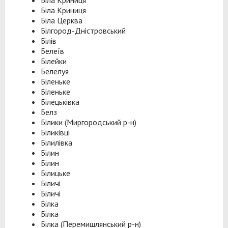
Біла Криниця
Біла Криниця
Біла Церква
Білгород-Дністровський
Білів
Белеїв
Білейки
Белелуя
Біленьке
Біленьке
Білецьківка
Белз
Білики (Миргородський р-н)
Біликівці
Білилівка
Білин
Білин
Білицьке
Біличі
Біличі
Білка
Білка
Білка (Перемишлянський р-н)