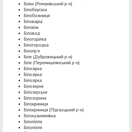
Білки (Романівський р-н)
Білоберізка
Білобожниця
Біловарці
Біловіж
Біловод
Білогорілка
Білогородка
Білогір'я
Біле (Дубровицький р-н)
Біле (Перемишлянський р-н)
Білозірка
Білозірка
Білозірка
Білозерне
Білозерське
Білозорина
Білокриниця
Білокриниця (Підгаєцький р-н)
Білокузьминівка
Білопілля
Білопілля