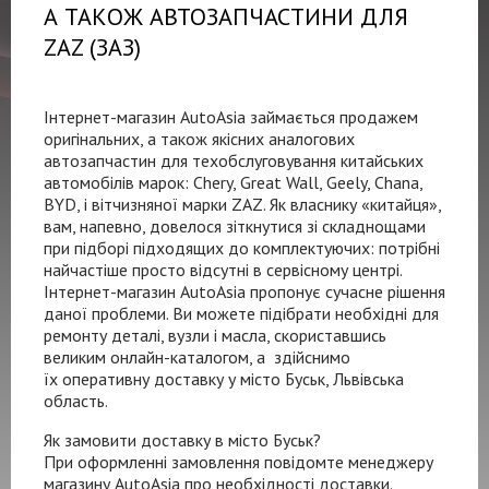
А ТАКОЖ АВТОЗАПЧАСТИНИ ДЛЯ
ZAZ (ЗАЗ)
Інтернет-магазин
AutoAsia займається продажем
оригінальних, а також якісних аналогових
автозапчастин для техобслуговування китайських
автомобілів марок: Chery, Great Wall, Geely, Chana,
BYD, і вітчизняної марки ZAZ. Як власнику «китайця»,
вам, напевно, довелося зіткнутися зі складнощами
при підборі підходящих до комплектуючих: потрібні
найчастіше просто відсутні в сервісному центрі.
Інтернет-магазин
AutoAsia пропонує сучасне рішення
даної проблеми. Ви можете підібрати необхідні для
ремонту деталі, вузли і масла, скориставшись
великим
онлайн-каталогом
, а здійснимо
їх оперативну доставку у місто Буськ, Львівська
область.
Як замовити доставку в місто Буськ?
При оформленні замовлення повідомте менеджеру
магазину AutoAsia про необхідності доставки.