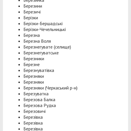
Березинка
Березини
Березичі
Берізки
Берізки-Бершадські
Берізки-Чечельницькі
Березна
Березна Воля
Березнегувате (селище)
Березнегуватське
Березники
Березне
Березнуватівка
Березняки
Березняки
Березняки (Черкаський р-н)
Березуватка
Березова Балка
Березова Рудка
Березовичі
Березівка
Березівка
Березівка