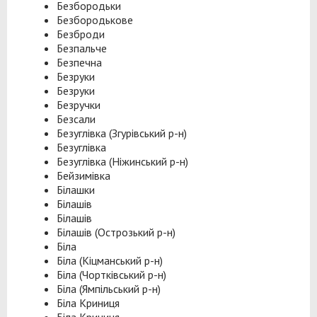
Безбородьки
Безбородькове
Безброди
Безпальче
Безпечна
Безруки
Безруки
Безручки
Безсали
Безуглівка (Згурівський р-н)
Безуглівка
Безуглівка (Ніжинський р-н)
Бейзимівка
Білашки
Білашів
Білашів
Білашів (Острозький р-н)
Біла
Біла (Кіцманський р-н)
Біла (Чортківський р-н)
Біла (Ямпільський р-н)
Біла Криниця