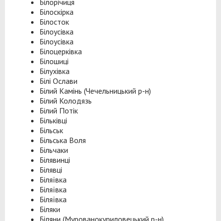
Білорічиця
Білоскірка
Білосток
Білоусівка
Білоусівка
Білоцерківка
Білошиці
Білухівка
Білі Ослави
Білий Камінь (Чечельницький р-н)
Білий Колодязь
Білий Потік
Більківці
Більськ
Більська Воля
Більчаки
Білявинці
Білявці
Біляївка
Біляївка
Біляївка
Біляки
Біляни (Мурованокуриловецький р-н)