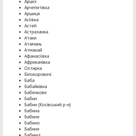
Арциз
Арчепитівка
Аршиця
Асіївка
Астей
Астраханка
Атаки
Атамань
Атманай
Афанасіївка
Африканівка
Охтирка
Білокоровичі
Баба
Бабайківка
Бабенкове
Бабин
Бабин (Косівський р-н)
Бабина
Бабине
Бабино
Бабине
Бабинці