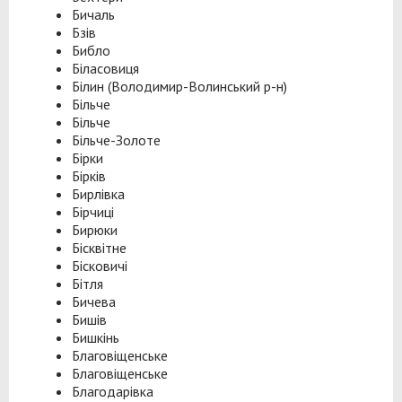
Бичаль
Бзів
Библо
Біласовиця
Білин (Володимир-Волинський р-н)
Більче
Більче
Більче-Золоте
Бірки
Бірків
Бирлівка
Бірчиці
Бирюки
Бісквітне
Бісковичі
Бітля
Бичева
Бишів
Бишкінь
Благовіщенське
Благовіщенське
Благодарівка