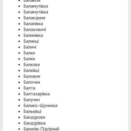
Балаклія
Баламутівка
Баламутівка
Баландине
Баланівка
Балаховичі
Балинівка
Балинці
Баличі
Балки
Балки
Балкове
Балківці
Баловне
Балочки
Балта
Балтазарівка
Балучин
Балико-Щучинка
Бальківці
Бандурове
Бандурівка
Банилів-Підгірний