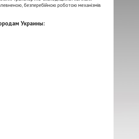
я впевненою, безперебійною роботою механізмів
городам Украины: