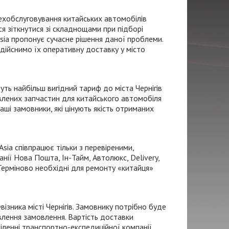
ехобслуговування китайських автомобілів
ося зіткнутися зі складнощами при підборі
ia пропонує сучасне рішення даної проблеми.
здійснимо їх оперативну доставку у місто
ть найбільш вигідний тариф до міста Чернігів
овлених запчастин для китайського автомобіля
ші замовники, які цінують якість отриманих
sia співпрацює тільки з перевіреними,
анії Нова Пошта,
Ін-Тайм
, Автолюкс, Delivery,
Терміново необхідні для ремонту «китайця»
евізника
місті Чернігів. Замовнику потрібно буде
влення замовлення. Вартість доставки
іленні
транспортно-експедиційної
компанії