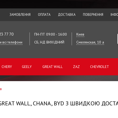
ЗАМОВЛЕННЯ
ОПЛАТА
ДОСТАВКА
ПОВЕРНЕННЯ
ІНФ
23 77 70
ПН-ПТ 09:00 - 16:00
Киев
СБ, НД ВИХІДНИЙ
Смелянская, 10 а
и всі телефони
CHERY
GEELY
GREAT WALL
ZAZ
CHEVROLET
ів
 GREAT WALL, CHANA, BYD З ШВИДКОЮ ДОСТА