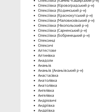
Олексіївка (Камінь-Каширський р-н)
Олексіївка (Кіровоградський р-н)
Олексіївка (Кодимський р-н)
Олексіївка (Краснокутський р-н)
Олексіївка (Маловисківський р-н)
Олексіївка (Нікопольский р-н)
Олексіївка (Сарненський р-н)
Олексіївка (Бобринецький р-н)
Олексинці
Олексичі
Алтестове
Алтинівка
Анадоли
Ананьїв
Ананьїв (Ананьївський р-н)
Анастасівка
Анатолівка
Анатолівка
Ангелівка
Ангелівка
Андрієвичі
Андріївка
Андріївка