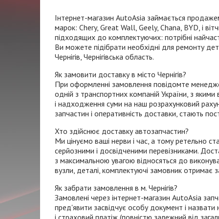
Інтернет-магазин
AutoAsia займається продажем
марок: Chery, Great Wall, Geely, Chana, BYD, і в
підходящих до комплектуючих: потрібні найчасті
Ви можете підібрати необхідні для ремонту дета
Чернігів, Чернігівська область.
Як замовити доставку в місто Чернігів?
При оформленні замовлення повідомте менеджеру
одній з транспортних компаній України, з яким
і надходження суми на наш розрахунковий рахун
запчастин і оперативність доставки, стають пос
Хто здійснює доставку автозапчастин?
Ми цінуємо ваші нерви і час, а тому ретельно с
серйозними і досвідченими перевізниками. Дост
з максимальною увагою відносяться до виконува
вузли, деталі, комплектуючі замовник отримає за 
Як забрати замовлення в м. Чернігів?
Замовлені через
інтернет-магазин
AutoAsia запч
пред'явити засвідчує особу документ і назвати
і страховий платіж (повністю залежний від зага