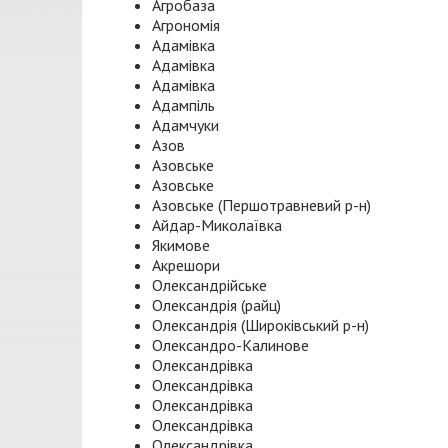
Агробаза
Агрономія
Адамівка
Адамівка
Адамівка
Адампіль
Адамчуки
Азов
Азовське
Азовське
Азовське (Першотравневий р-н)
Айдар-Миколаївка
Якимове
Акрешори
Олександрійське
Олександрія (райц)
Олександрія (Широківський р-н)
Олександро-Калинове
Олександрівка
Олександрівка
Олександрівка
Олександрівка
Олександрівка