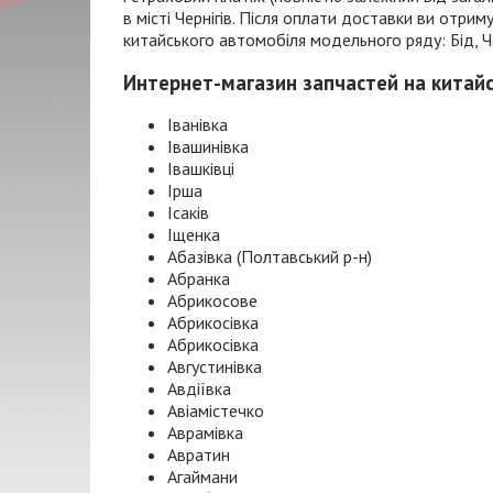
в місті Чернігів. Після оплати доставки ви отр
китайського автомобіля модельного ряду: Бід, Чан
Интернет-магазин запчастей на китай
Іванівка
Івашинівка
Івашківці
Ірша
Ісаків
Іщенка
Абазівка (Полтавський р-н)
Абранка
Абрикосове
Абрикосівка
Абрикосівка
Августинівка
Авдіївка
Авіамістечко
Аврамівка
Авратин
Агаймани