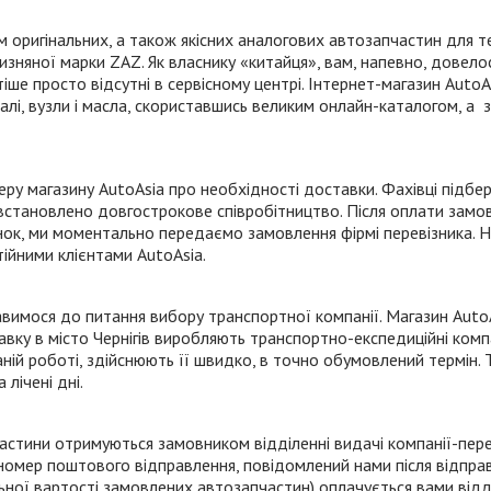
 оригінальних, а також якісних аналогових автозапчастин для т
ітчизняної марки ZAZ. Як власнику «китайця», вам, напевно, довел
ше просто відсутні в сервісному центрі.
Інтернет-магазин
AutoAs
лі, вузли і масла, скориставшись великим
онлайн-каталогом
, а 
 магазину AutoAsia про необхідності доставки. Фахівці підберу
и встановлено довгострокове співробітництво. Після оплати зам
ок, ми моментально передаємо замовлення фірмі перевізника. На
тійними клієнтами AutoAsia.
тавимося до питання вибору транспортної компанії. Магазин AutoA
авку в місто Чернігів виробляють
транспортно-експедиційні
комп
ній роботі, здійснюють її швидко, в точно обумовлений термін. 
лічені дні.
астини отримуються замовником відділенні видачі
компанії-пер
 номер поштового відправлення, повідомлений нами після відпра
льної вартості замовлених автозапчастин) оплачується вами відд