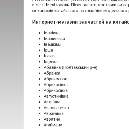
в місті Мелітополь. Після оплати доставки ви 
механізмів китайського автомобіля модельного ряд
Интернет-магазин запчастей на китай
Іванівка
Івашинівка
Івашківці
Ірша
Ісаків
Іщенка
Абазівка (Полтавський р-н)
Абранка
Абрикосове
Абрикосівка
Абрикосівка
Августинівка
Авдіївка
Авіамістечко
Аврамівка
Авратин
Агаймани