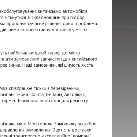
ехобслуговування китайських автомобілів
ося зіткнутися зі складнощами при підборі
ia пропонує сучасне рішення даної проблеми.
здійснимо їх оперативну доставку у місто
уть найбільш вигідний тариф до міста
 оплати замовлених запчастин для китайського
ізника. Наші замовники, які цінують якість
sia співпрацює тільки з перевіреними,
омпанії Нова Пошта,
Ін-Тайм
, Автолюкс,
 термін. Терміново необхідні для ремонту
евізника
місті Мелітополь. Замовнику потрібно
ідправлення замовлення. Вартість доставки
іленні
транспортно-експедиційної
компанії