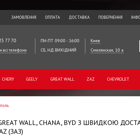
ЗАМОВЛЕННЯ
ОПЛАТА
ДОСТАВКА
ПОВЕРНЕННЯ
ІНФ
23 77 70
ПН-ПТ 09:00 - 16:00
Киев
СБ, НД ВИХІДНИЙ
Смелянская, 10 а
и всі телефони
CHERY
GEELY
GREAT WALL
ZAZ
CHEVROLET
ополь
 GREAT WALL, CHANA, BYD З ШВИДКОЮ ДОСТ
Z (ЗАЗ)