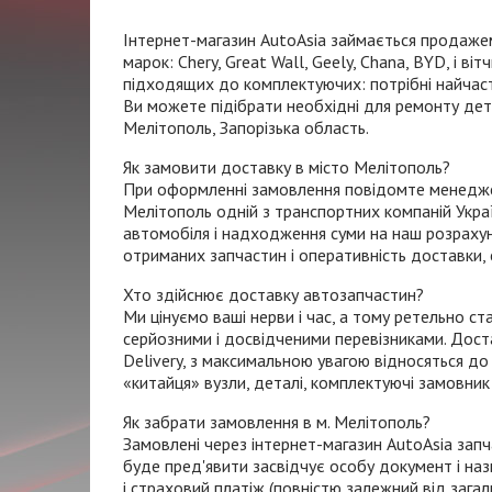
Інтернет-магазин
AutoAsia займається продажем
марок: Chery, Great Wall, Geely, Chana, BYD, і в
підходящих до комплектуючих: потрібні найчасті
Ви можете підібрати необхідні для ремонту дета
Мелітополь, Запорізька область.
Як замовити доставку в місто Мелітополь?
При оформленні замовлення повідомте менеджеру
Мелітополь одній з транспортних компаній Укра
автомобіля і надходження суми на наш розрахун
отриманих запчастин і оперативність доставки, 
Хто здійснює доставку автозапчастин?
Ми цінуємо ваші нерви і час, а тому ретельно с
серйозними і досвідченими перевізниками. Дос
Delivery, з максимальною увагою відносяться до
«китайця» вузли, деталі, комплектуючі замовник 
Як забрати замовлення в м. Мелітополь?
Замовлені через
інтернет-магазин
AutoAsia запч
буде пред'явити засвідчує особу документ і на
і страховий платіж (повністю залежний від зага