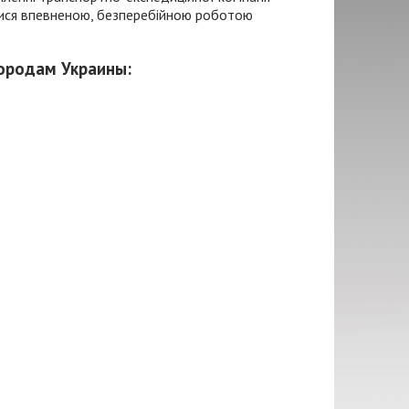
атися впевненою, безперебійною роботою
городам Украины: