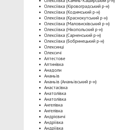
Олексіївка (Камінь-Каширський р-н)
Олексіївка (Кіровоградський р-н)
Олексіївка (Кодимський р-н)
Олексіївка (Краснокутський р-н)
Олексіївка (Маловисківський р-н)
Олексіївка (Нікопольский р-н)
Олексіївка (Сарненський р-н)
Олексіївка (Бобринецький р-н)
Олексинці
Олексичі
Алтестове
Алтинівка
Анадоли
Ананьїв
Ананьїв (Ананьївський р-н)
Анастасівка
Анатолівка
Анатолівка
Ангелівка
Ангелівка
Андрієвичі
Андріївка
Андріївка