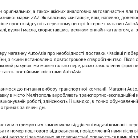
 оригінальних, а також якісних аналогових автозапчастин для т
ітчизняної марки ZAZ. Як власнику «китайця», вам, напевно, довел
ше просто відсутні в сервісному центрі.
Інтернет-магазин
AutoAs
лі, вузли і масла, скориставшись великим
онлайн-каталогом
, а 
 магазину AutoAsia про необхідності доставки. Фахівці підбер
їни, з якими встановлено довгострокове співробітництво. Після
ковий рахунок, ми моментально передаємо замовлення фірмі перев
стають постійними клієнтами AutoAsia.
тавимося до питання вибору транспортної компанії. Магазин AutoA
тавку в місто Мелітополь виробляють
транспортно-експедиційні
к
 виконуваній роботі, здійснюють її швидко, в точно обумовлений
отримає за лічені дні.
астини отримуються замовником відділенні видачі
компанії-пер
звати номер поштового відправлення, повідомлений нами після в
льної вартості замовлених автозапчастин) оплачується вами відд