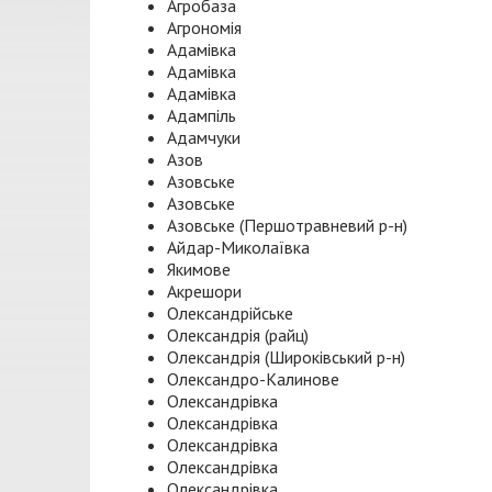
Агробаза
Агрономія
Адамівка
Адамівка
Адамівка
Адампіль
Адамчуки
Азов
Азовське
Азовське
Азовське (Першотравневий р-н)
Айдар-Миколаївка
Якимове
Акрешори
Олександрійське
Олександрія (райц)
Олександрія (Широківський р-н)
Олександро-Калинове
Олександрівка
Олександрівка
Олександрівка
Олександрівка
Олександрівка