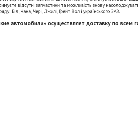
отримуєте відсутні запчастини та можливість знову насолоджув
у: Бід, Чана, Чері, Джилі, Грейт Вол і українського ЗАЗ.
ские автомобили» осуществляет доставку по всем 