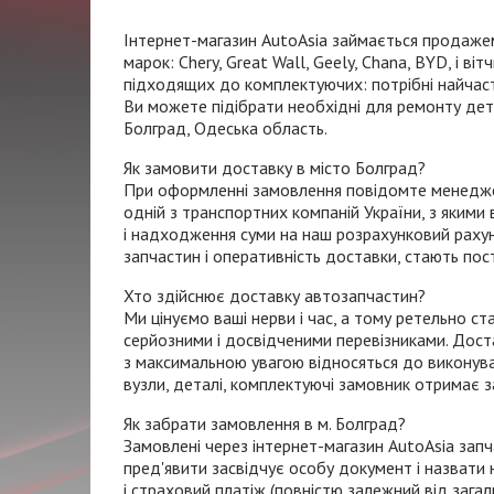
Інтернет-магазин
AutoAsia займається продажем
марок: Chery, Great Wall, Geely, Chana, BYD, і в
підходящих до комплектуючих: потрібні найчасті
Ви можете підібрати необхідні для ремонту дета
Болград, Одеська область.
Як замовити доставку в місто Болград?
При оформленні замовлення повідомте менеджеру
одній з транспортних компаній України, з яким
і надходження суми на наш розрахунковий рахун
запчастин і оперативність доставки, стають пос
Хто здійснює доставку автозапчастин?
Ми цінуємо ваші нерви і час, а тому ретельно с
серйозними і досвідченими перевізниками. Дос
з максимальною увагою відносяться до виконува
вузли, деталі, комплектуючі замовник отримає за 
Як забрати замовлення в м. Болград?
Замовлені через
інтернет-магазин
AutoAsia запч
пред'явити засвідчує особу документ і назвати
і страховий платіж (повністю залежний від зага