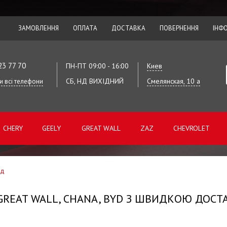
ЗАМОВЛЕННЯ
ОПЛАТА
ДОСТАВКА
ПОВЕРНЕННЯ
ІНФ
23 77 70
ПН-ПТ 09:00 - 16:00
Киев
СБ, НД ВИХІДНИЙ
Смелянская, 10 а
и всі телефони
CHERY
GEELY
GREAT WALL
ZAZ
CHEVROLET
ад
 GREAT WALL, CHANA, BYD З ШВИДКОЮ ДОСТ