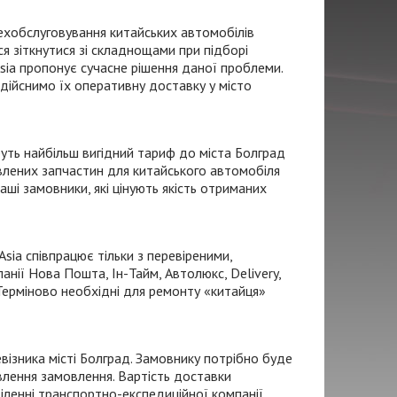
ехобслуговування китайських автомобілів
ося зіткнутися зі складнощами при підборі
ia пропонує сучасне рішення даної проблеми.
здійснимо їх оперативну доставку у місто
уть найбільш вигідний тариф до міста Болград
овлених запчастин для китайського автомобіля
ші замовники, які цінують якість отриманих
sia співпрацює тільки з перевіреними,
анії Нова Пошта,
Ін-Тайм
, Автолюкс, Delivery,
Терміново необхідні для ремонту «китайця»
евізника
місті Болград. Замовнику потрібно буде
влення замовлення. Вартість доставки
іленні
транспортно-експедиційної
компанії