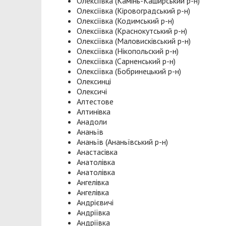
Олексіївка (Камінь-Каширський р-н)
Олексіївка (Кіровоградський р-н)
Олексіївка (Кодимський р-н)
Олексіївка (Краснокутський р-н)
Олексіївка (Маловисківський р-н)
Олексіївка (Нікопольский р-н)
Олексіївка (Сарненський р-н)
Олексіївка (Бобринецький р-н)
Олексинці
Олексичі
Алтестове
Алтинівка
Анадоли
Ананьїв
Ананьїв (Ананьївський р-н)
Анастасівка
Анатолівка
Анатолівка
Ангелівка
Ангелівка
Андрієвичі
Андріївка
Андріївка