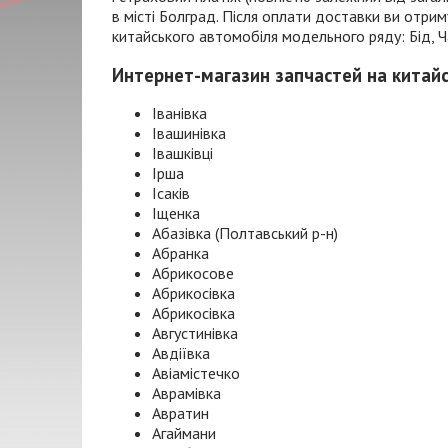
в місті Болград. Після оплати доставки ви отр
китайського автомобіля модельного ряду: Бід, Чан
Интернет-магазин запчастей на китай
Іванівка
Івашинівка
Івашківці
Ірша
Ісаків
Іщенка
Абазівка (Полтавський р-н)
Абранка
Абрикосове
Абрикосівка
Абрикосівка
Августинівка
Авдіївка
Авіамістечко
Аврамівка
Авратин
Агаймани