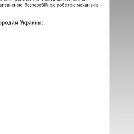
я впевненою, безперебійною роботою механізмів
городам Украины: