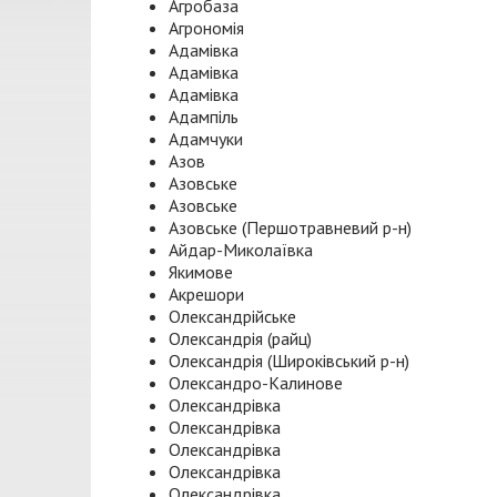
Агробаза
Агрономія
Адамівка
Адамівка
Адамівка
Адампіль
Адамчуки
Азов
Азовське
Азовське
Азовське (Першотравневий р-н)
Айдар-Миколаївка
Якимове
Акрешори
Олександрійське
Олександрія (райц)
Олександрія (Широківський р-н)
Олександро-Калинове
Олександрівка
Олександрівка
Олександрівка
Олександрівка
Олександрівка