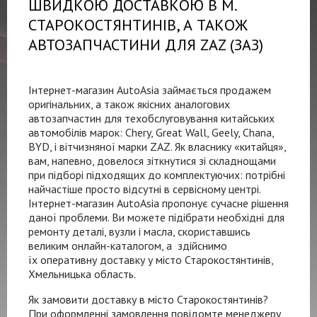
ШВИДКОЮ ДОСТАВКОЮ В М.
СТАРОКОСТЯНТИНІВ, А ТАКОЖ
АВТОЗАПЧАСТИНИ ДЛЯ ZAZ (ЗАЗ)
Інтернет-магазин
AutoAsia займається продажем
оригінальних, а також якісних аналогових
автозапчастин для техобслуговування китайських
автомобілів марок: Chery, Great Wall, Geely, Chana,
BYD, і вітчизняної марки ZAZ. Як власнику «китайця»,
вам, напевно, довелося зіткнутися зі складнощами
при підборі підходящих до комплектуючих: потрібні
найчастіше просто відсутні в сервісному центрі.
Інтернет-магазин
AutoAsia пропонує сучасне рішення
даної проблеми. Ви можете підібрати необхідні для
ремонту деталі, вузли і масла, скориставшись
великим
онлайн-каталогом
, а здійснимо
їх оперативну доставку у місто Старокостянтинів,
Хмельницька область.
Як замовити доставку в місто Старокостянтинів?
При оформленні замовлення повідомте менеджеру