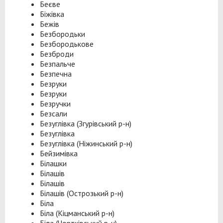
Беєве
Біжівка
Бежів
Безбородьки
Безбородькове
Безброди
Безпальче
Безпечна
Безруки
Безруки
Безручки
Безсали
Безуглівка (Згурівський р-н)
Безуглівка
Безуглівка (Ніжинський р-н)
Бейзимівка
Білашки
Білашів
Білашів
Білашів (Острозький р-н)
Біла
Біла (Кіцманський р-н)