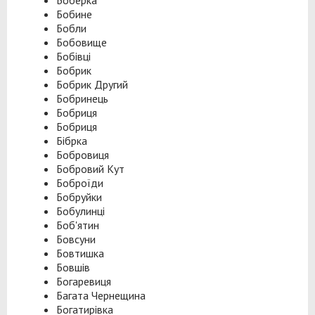
Боберка
Бобине
Бобли
Бобовище
Бобівці
Бобрик
Бобрик Другий
Бобринець
Бобриця
Бобриця
Бібрка
Бобровиця
Бобровий Кут
Боброїди
Бобруйки
Бобулинці
Боб'ятин
Бовсуни
Бовтишка
Бовшів
Богаревиця
Багата Чернещина
Богатирівка