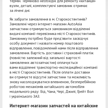
термін. Терміново необхідні для ремонту «китайця»
вузли, деталі, комплектуючі замовник отримає
за лічені дні.
Як забрати замовлення в м. Старокостянтинів?
Замовлені через
інтернет-магазин
AutoAsia
запчастини отримуються замовником відділенні
видачі
компанії-перевізника
місті Старокостянтинів.
Замовнику потрібно буде пред'явити засвідчує
особу документ і назвати номер поштового
відправлення, повідомлений нами після відправлення
замовлення. Вартість доставки і страховий платіж
(повністю залежний від загальної вартості
замовлених автозапчастин) оплачується
вами відділенні
транспортно-експедиційної
компанії
в місті Старокостянтинів. Після оплати доставки
ви отримуєте відсутні запчастини та можливість
знову насолоджуватися впевненою, безперебійною
роботою механізмів китайського автомобіля
модельного ряду: Бід, Чана, Чері, Джилі, Грейт Вол
і українського ЗАЗ.
Интернет-магазин запчастей на китайские