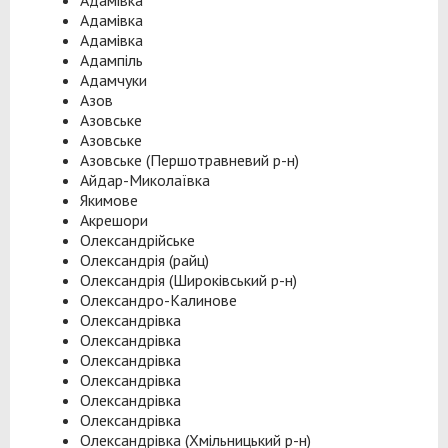
Адамівка
Адамівка
Адамівка
Адампіль
Адамчуки
Азов
Азовське
Азовське
Азовське (Першотравневий р-н)
Айдар-Миколаївка
Якимове
Акрешори
Олександрійське
Олександрія (райц)
Олександрія (Широківський р-н)
Олександро-Калинове
Олександрівка
Олександрівка
Олександрівка
Олександрівка
Олександрівка
Олександрівка
Олександрівка (Хмільницький р-н)