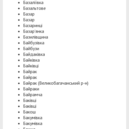
Базаліївка
Базальтове
Базар
Базар
Базаринці
Базар'янка
Базилівщина
Байбузівка
Байбузи
Байдаківка
Байківка
Байківці
Байрак
Байрак
Байрак (Великобагачанський р-н)
Байраки
Байрамча
Баківці
Баківці
Бакош
Бакумівка
Бакумівка