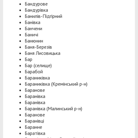
Бандурове
Бандурівка
Банилів-Підгірний
Банівка
Банчени
Баничі
Банюнин
Баня-Березів
Баня Лисовицька
Бар
Бар (селище)
Барабой
Бараниківка
Бараниківка (Кремінський р-н)
Баранове
Баранівка
Баранівка
Баранівка (Малинський р-н)
Баранове
Баранівці
Баранне
Баратівка