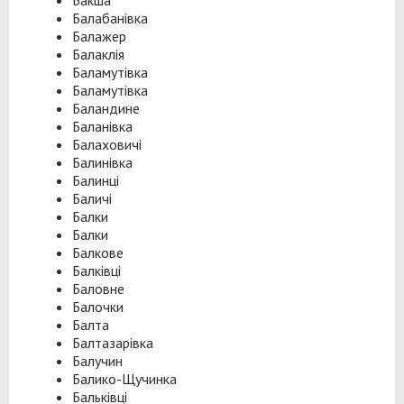
Бакша
Балабанівка
Балажер
Балаклія
Баламутівка
Баламутівка
Баландине
Баланівка
Балаховичі
Балинівка
Балинці
Баличі
Балки
Балки
Балкове
Балківці
Баловне
Балочки
Балта
Балтазарівка
Балучин
Балико-Щучинка
Бальківці