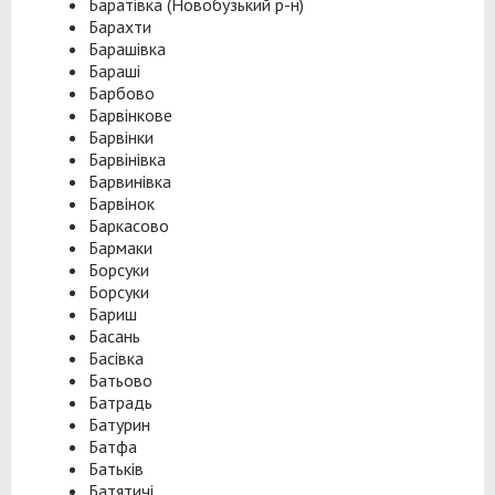
Баратівка (Новобузький р-н)
Барахти
Барашівка
Бараші
Барбово
Барвінкове
Барвінки
Барвінівка
Барвинівка
Барвінок
Баркасово
Бармаки
Борсуки
Борсуки
Бариш
Басань
Басівка
Батьово
Батрадь
Батурин
Батфа
Батьків
Батятичі