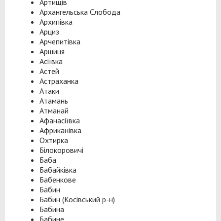
Артищів
Архангельська Слобода
Архипівка
Арциз
Арчепитівка
Аршиця
Асіївка
Астей
Астраханка
Атаки
Атамань
Атманай
Афанасіївка
Африканівка
Охтирка
Білокоровичі
Баба
Бабайківка
Бабенкове
Бабин
Бабин (Косівський р-н)
Бабина
Бабине