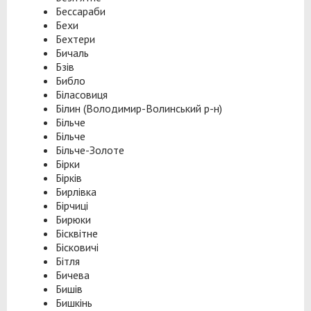
Бессараби
Бехи
Бехтери
Бичаль
Бзів
Библо
Біласовиця
Білин (Володимир-Волинський р-н)
Більче
Більче
Більче-Золоте
Бірки
Бірків
Бирлівка
Бірчиці
Бирюки
Бісквітне
Бісковичі
Бітля
Бичева
Бишів
Бишкінь