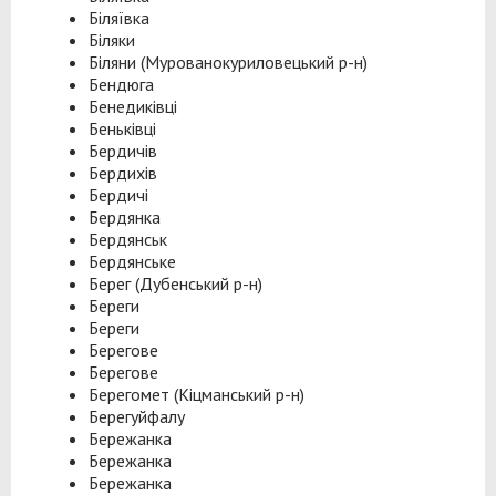
Біляївка
Біляки
Біляни (Мурованокуриловецький р-н)
Бендюга
Бенедиківці
Беньківці
Бердичів
Бердихів
Бердичі
Бердянка
Бердянськ
Бердянське
Берег (Дубенський р-н)
Береги
Береги
Берегове
Берегове
Берегомет (Кіцманський р-н)
Берегуйфалу
Бережанка
Бережанка
Бережанка