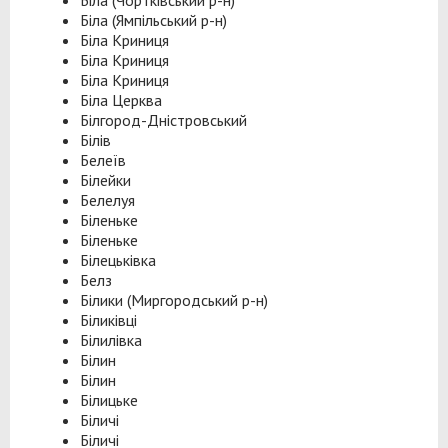
Біла (Чортківський р-н)
Біла (Ямпільський р-н)
Біла Криниця
Біла Криниця
Біла Криниця
Біла Церква
Білгород-Дністровський
Білів
Белеїв
Білейки
Белелуя
Біленьке
Біленьке
Білецьківка
Белз
Білики (Миргородський р-н)
Біликівці
Білилівка
Білин
Білин
Білицьке
Біличі
Біличі