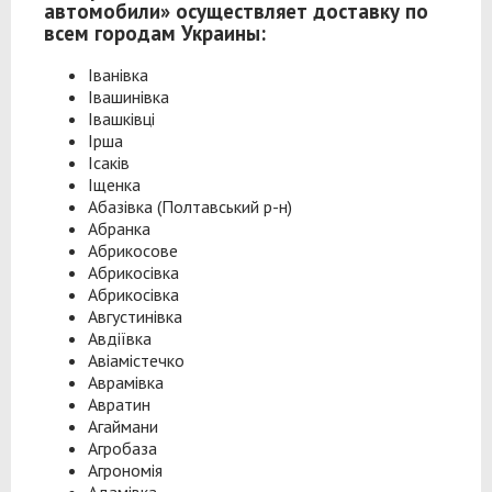
автомобили» осуществляет доставку по
всем городам Украины:
Іванівка
Івашинівка
Івашківці
Ірша
Ісаків
Іщенка
Абазівка (Полтавський р-н)
Абранка
Абрикосове
Абрикосівка
Абрикосівка
Августинівка
Авдіївка
Авіамістечко
Аврамівка
Авратин
Агаймани
Агробаза
Агрономія