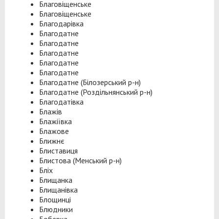
Благовіщенське
Благовіщенське
Благодарівка
Благодатне
Благодатне
Благодатне
Благодатне
Благодатне
Благодатне (Білозерський р-н)
Благодатне (Роздільнянський р-н)
Благодатівка
Блажів
Блажіївка
Блажове
Ближнє
Блиставиця
Блистова (Менський р-н)
Бліх
Блищанка
Блищанівка
Блощинці
Блюдники