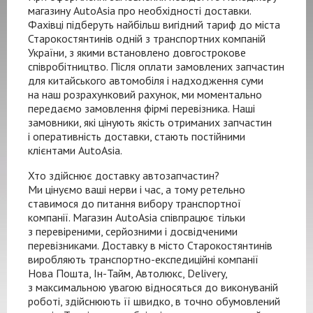
магазину AutoAsia про необхідності доставки.
Фахівці підберуть найбільш вигідний тариф до міста
Старокостянтинів одній з транспортних компаній
України, з якими встановлено довгострокове
співробітництво. Після оплати замовлених запчастин
для китайського автомобіля і надходження суми
на наш розрахунковий рахунок, ми моментально
передаємо замовлення фірмі перевізника. Наші
замовники, які цінують якість отриманих запчастин
і оперативність доставки, стають постійними
клієнтами AutoAsia.
Хто здійснює доставку автозапчастин?
Ми цінуємо ваші нерви і час, а тому ретельно
ставимося до питання вибору транспортної
компанії. Магазин AutoAsia співпрацює тільки
з перевіреними, серйозними і досвідченими
перевізниками. Доставку в місто Старокостянтинів
виробляють
транспортно-експедиційні
компанії
Нова Пошта,
Ін-Тайм
, Автолюкс, Delivery,
з максимальною увагою відносяться до виконуваній
роботі, здійснюють її швидко, в точно обумовлений