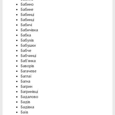
Бабино
Бабине
Бабинці
Бабинці
Бабичі
Бабичівка
Бабка
Бабухів
Бабушки
Бабче
Бабчинці
Баб'янка
Баворів
Багачеве
Баглаї
Багна
Багрин
Багринівці
Бадалово
Бадів
Бадівка
Баїв