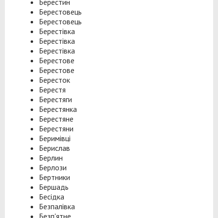
Берестин
Берестовець
Берестовець
Берестівка
Берестівка
Берестівка
Берестове
Берестове
Бересток
Берестя
Берестяги
Берестянка
Берестяне
Берестяни
Беримівці
Берислав
Берлин
Берлози
Бертники
Бершадь
Бесідка
Безпалівка
Безп'ятне