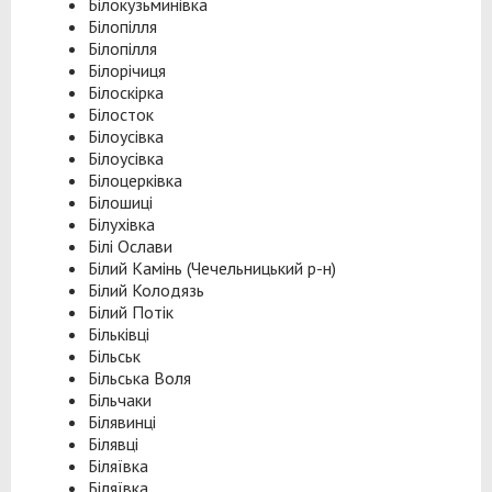
Білокузьминівка
Білопілля
Білопілля
Білорічиця
Білоскірка
Білосток
Білоусівка
Білоусівка
Білоцерківка
Білошиці
Білухівка
Білі Ослави
Білий Камінь (Чечельницький р-н)
Білий Колодязь
Білий Потік
Більківці
Більськ
Більська Воля
Більчаки
Білявинці
Білявці
Біляївка
Біляївка