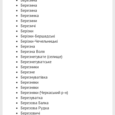
Березина
Березина
Березина
Березинка
Березини
Березичі
Берізки
Берізки-Бершадські
Берізки-Чечельницькі
Березна
Березна Воля
Березнегувате (селище)
Березнегуватське
Березники
Березне
Березнуватівка
Березняки
Березняки
Березняки (Черкаський р-н)
Березуватка
Березова Балка
Березова Рудка
Березовичі