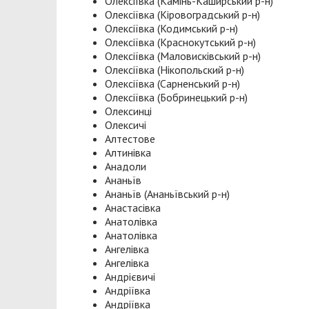
Олексіївка (Камінь-Каширський р-н)
Олексіївка (Кіровоградський р-н)
Олексіївка (Кодимський р-н)
Олексіївка (Краснокутський р-н)
Олексіївка (Маловисківський р-н)
Олексіївка (Нікопольский р-н)
Олексіївка (Сарненський р-н)
Олексіївка (Бобринецький р-н)
Олексинці
Олексичі
Алтестове
Алтинівка
Анадоли
Ананьїв
Ананьїв (Ананьївський р-н)
Анастасівка
Анатолівка
Анатолівка
Ангелівка
Ангелівка
Андрієвичі
Андріївка
Андріївка