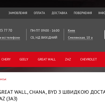
ЗАМОВЛЕННЯ
ОПЛАТА
ДОСТАВКА
ПОВЕРНЕННЯ
ІНФ
23 77 70
ПН-ПТ 09:00 - 16:00
Киев
СБ, НД ВИХІДНИЙ
Смелянская, 10 а
и всі телефони
CHERY
GEELY
GREAT WALL
ZAZ
CHEVROLET
анськ
 GREAT WALL, CHANA, BYD З ШВИДКОЮ ДОСТ
Z (ЗАЗ)