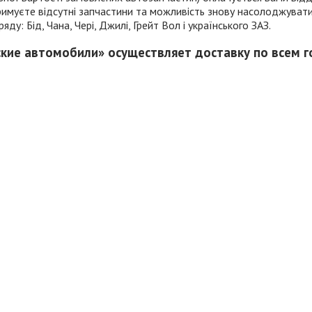
отримуєте відсутні запчастини та можливість знову насолоджув
у: Бід, Чана, Чері, Джилі, Грейт Вол і українського ЗАЗ.
ские автомобили» осуществляет доставку по всем 