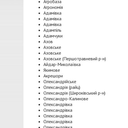
Агробаза
Агрономія
Адамівка
Адамівка
Адамівка
Адампіль
Адамчуки
Азов
Азовське
Азовське
Азовське (Першотравневий р-н)
Айдар-Миколаївка
Якимове
Акрешори
Олександрійське
Олександрія (райц)
Олександрія (Широківський р-н)
Олександро-Калинове
Олександрівка
Олександрівка
Олександрівка
Олександрівка
Олександрівка