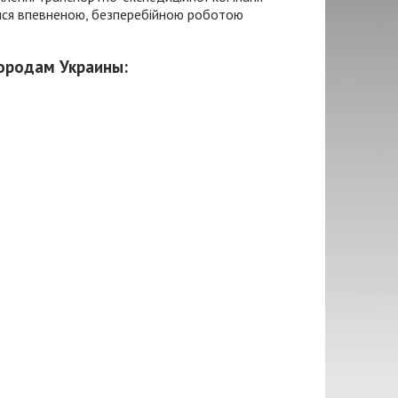
атися впевненою, безперебійною роботою
городам Украины: