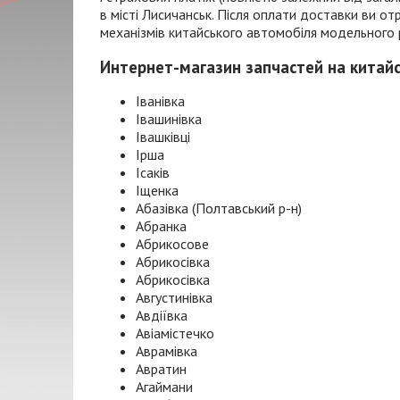
в місті Лисичанськ. Після оплати доставки ви 
механізмів китайського автомобіля модельного ряд
Интернет-магазин запчастей на китай
Іванівка
Івашинівка
Івашківці
Ірша
Ісаків
Іщенка
Абазівка (Полтавський р-н)
Абранка
Абрикосове
Абрикосівка
Абрикосівка
Августинівка
Авдіївка
Авіамістечко
Аврамівка
Авратин
Агаймани