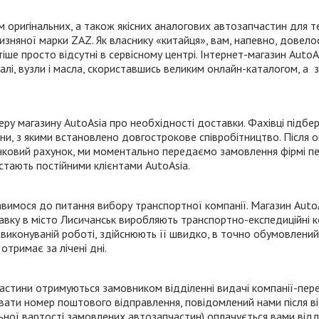
 оригінальних, а також якісних аналогових автозапчастин для т
ітчизняної марки ZAZ. Як власнику «китайця», вам, напевно, довел
ше просто відсутні в сервісному центрі.
Інтернет-магазин
AutoAs
лі, вузли і масла, скориставшись великим
онлайн-каталогом
, а 
 магазину AutoAsia про необхідності доставки. Фахівці підбер
їни, з якими встановлено довгострокове співробітництво. Після 
ковий рахунок, ми моментально передаємо замовлення фірмі перев
стають постійними клієнтами AutoAsia.
тавимося до питання вибору транспортної компанії. Магазин AutoA
тавку в місто Лисичанськ виробляють
транспортно-експедиційні
к
 виконуваній роботі, здійснюють її швидко, в точно обумовлений
отримає за лічені дні.
астини отримуються замовником відділенні видачі
компанії-пер
звати номер поштового відправлення, повідомлений нами після в
льної вартості замовлених автозапчастин) оплачується вами відд