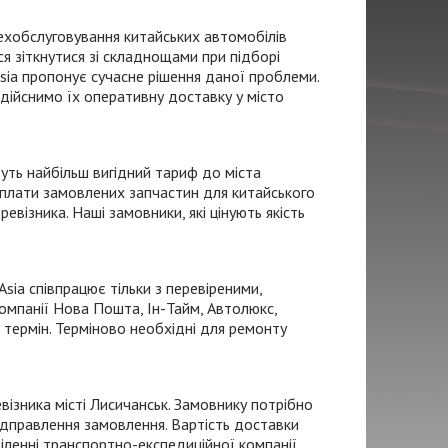
ехобслуговування китайських автомобілів
ося зіткнутися зі складнощами при підборі
ia пропонує сучасне рішення даної проблеми.
здійснимо їх оперативну доставку у місто
уть найбільш вигідний тариф до міста
оплати замовлених запчастин для китайського
ізника. Наші замовники, які цінують якість
sia співпрацює тільки з перевіреними,
омпанії Нова Пошта,
Ін-Тайм
, Автолюкс,
 термін. Терміново необхідні для ремонту
евізника
місті Лисичанськ. Замовнику потрібно
ідправлення замовлення. Вартість доставки
іленні
транспортно-експедиційної
компанії