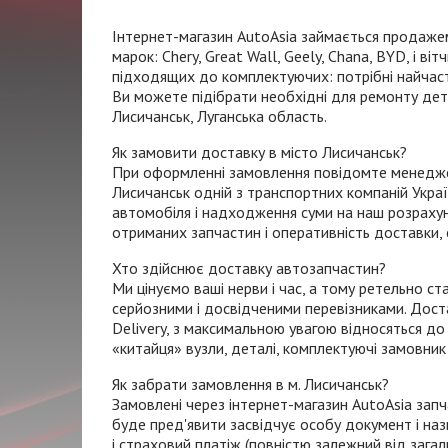
Інтернет-магазин
AutoAsia займається продажем
марок: Chery, Great Wall, Geely, Chana, BYD, і в
підходящих до комплектуючих: потрібні найчасті
Ви можете підібрати необхідні для ремонту дета
Лисичанськ, Луганська область.
Як замовити доставку в місто Лисичанськ?
При оформленні замовлення повідомте менеджеру
Лисичанськ одній з транспортних компаній Укра
автомобіля і надходження суми на наш розрахун
отриманих запчастин і оперативність доставки, 
Хто здійснює доставку автозапчастин?
Ми цінуємо ваші нерви і час, а тому ретельно с
серйозними і досвідченими перевізниками. Дос
Delivery, з максимальною увагою відносяться до
«китайця» вузли, деталі, комплектуючі замовник 
Як забрати замовлення в м. Лисичанськ?
Замовлені через
інтернет-магазин
AutoAsia запч
буде пред'явити засвідчує особу документ і на
і страховий платіж (повністю залежний від зага