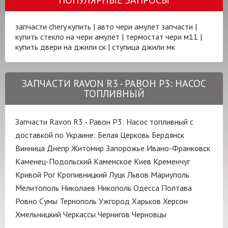
запчасти chery купить
|
авто чери амулет запчасти
|
купить стекло на чери амулет
|
термостат чери м11
|
купить двери на джили ск
|
ступица джили мк
ЗАПЧАСТИ RAVON R3 - РАВОН Р3: НАСОС
ТОПЛИВНЫЙ
Запчасти Ravon R3 - Равон Р3: Насос топливный с
доставкой по Украине:
Белая Церковь
Бердянск
Винница
Днепр
Житомир
Запорожье
Ивано-Франковск
Каменец-Подольский
Каменское
Киев
Кременчуг
Кривой Рог
Кропивницкий
Луцк
Львов
Мариуполь
Мелитополь
Николаев
Никополь
Одесса
Полтава
Ровно
Сумы
Тернополь
Ужгород
Харьков
Херсон
Хмельницкий
Черкассы
Чернигов
Черновцы