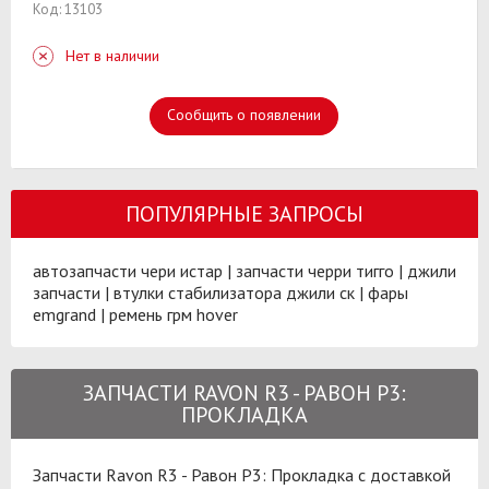
Код: 13103
Нет в наличии
Сообщить о появлении
ПОПУЛЯРНЫЕ ЗАПРОСЫ
автозапчасти чери истар
|
запчасти черри тигго
|
джили
запчасти
|
втулки стабилизатора джили ск
|
фары
emgrand
|
ремень грм hover
ЗАПЧАСТИ RAVON R3 - РАВОН Р3:
ПРОКЛАДКА
Запчасти Ravon R3 - Равон Р3: Прокладка с доставкой