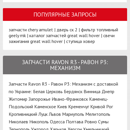
ПОПУЛЯРНЫЕ ЗАПРОСЫ
запчасти chery amulet
|
дверь ск 2
|
фильтр топливный
geely mk
|
каталог запчастей great wall hover
|
свечи
зажигания great wall hover
|
ступица ховер
ЗАПЧАСТИ RAVON R3 - РАВОН Р3:
МЕХАНИЗМ
Запчасти Ravon R3 - Равон Р3: Механизм с доставкой
по Украине:
Белая Церковь
Бердянск
Винница
Днепр
Житомир
Запорожье
Ивано-Франковск
Каменец-
Подольский
Каменское
Киев
Кременчуг
Кривой Рог
Кропивницкий
Луцк
Львов
Мариуполь
Мелитополь
Николаев
Никополь
Одесса
Полтава
Ровно
Сумы
Тернополь
Ужгород
Харьков
Херсон
Хмельницкий