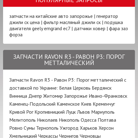
запчасти на китайские авто запорожье
|
генератор
джили ск цена
|
фильтр масляный джили ск
|
подушка
двигателя geely emgrand ec7
|
датчики ховер
|
фара заз
форза
ЗАПЧАСТИ RAVON R3 - РАВОН Р3: ПОРОГ
МЕТТАЛИЧЕСКИЙ
Запчасти Ravon R3 - Равон Р3: Порог метталический с
доставкой по Украине:
Белая Церковь
Бердянск
Винница
Днепр
Житомир
Запорожье
Ивано-Франковск
Каменец-Подольский
Каменское
Киев
Кременчуг
Кривой Рог
Кропивницкий
Луцк
Львов
Мариуполь
Мелитополь
Николаев
Никополь
Одесса
Полтава
Ровно
Сумы
Тернополь
Ужгород
Харьков
Херсон
Хмельницкий
Черкассы
Чернигов
Черновцы