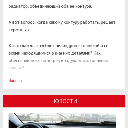
радиатор, объединяющий оба ее контура.
А вот вопрос, когда какому контуру работать, решает
термостат
Как охлаждаются блок цилиндров с головкой и со
всеми находящимися в (на) них деталями? Как
обеспечивается подогрев воздуха для отопления
салона?
Читать
»
Главным объектом охлаждения являются блок и его
головка. Внутри их стенок имеются специально
созданные пустоты, замыкающие в водяную рубашку.
НОВОСТИ
Водяной она называется, потому что в былые времена
по ней насосом (помпой) прокачивалась вода,
отводящая тепло от работающего двигателя.