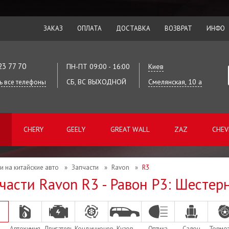
ЗАКАЗ
ОПЛАТА
ДОСТАВКА
ВОЗВРАТ
ИНФО
23 77 70
ПН-ПТ 09:00 - 16:00
Киев
СБ, ВС ВЫХОДНОЙ
Смелянская, 10 а
ь все телефоны
CHERY
GEELY
GREAT WALL
ZAZ
CHEV
и на китайские авто
»
Запчасти
»
Ravon
»
R3
части Ravon R3 - Равон Р3: Шестер
Автохимия
Двигатель
Кондиционер
Кузов
Оптика
Салон
Тормо