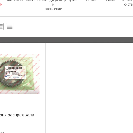
ти
и
сист
отопление
рня распредвала