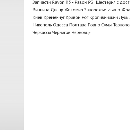
Крыло
Запчасти Ravon R3 - Равон Р3: Шестерня с дос
JAKOPARTS
Винница
Днепр
Житомир
Запорожье
Ивано-Фра
Крышка
NGK
Киев
Кременчуг
Кривой Рог
Кропивницкий
Луцк
Крышка багажника
Никополь
Одесса
Полтава
Ровно
Сумы
Тернопо
ONNURI
Черкассы
Чернигов
Черновцы
Кулиса
RIDER
Масло моторное
SHELL
Механизм
SKF
Накладка
TOYOTA
Направляющая
ZAZ
Направляющая клапана
Насос масляный
Насос топливный
Натяжитель
Опора