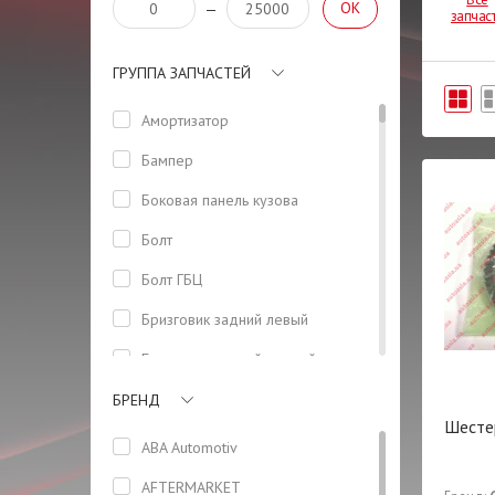
OK
—
запчас
ГРУППА ЗАПЧАСТЕЙ
Амортизатор
Бампер
Боковая панель кузова
Болт
Болт ГБЦ
Бризговик задний левый
Бризговик задний правый
Брызговик передний правый
БРЕНД
Шесте
Вкладыши
ABA Automotiv
Гидронатяжитель
AFTERMARKET