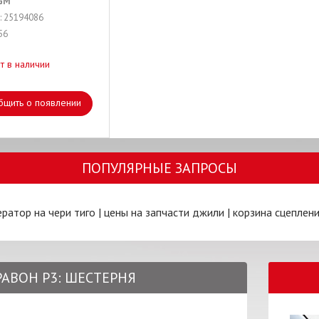
GM
: 25194086
56
т в наличии
бщить о появлении
ПОПУЛЯРНЫЕ ЗАПРОСЫ
ератор на чери тиго
|
цены на запчасти джили
|
корзина сцеплен
 РАВОН Р3: ШЕСТЕРНЯ