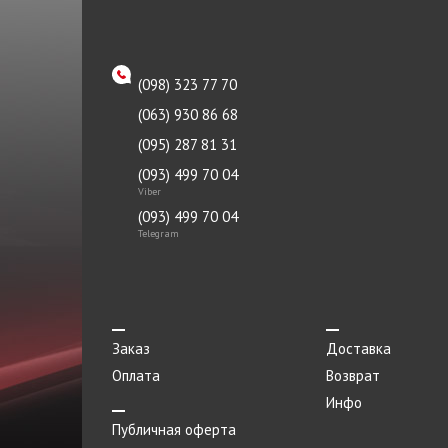
Порог метталический
Поршень
Пробка
(098) 323 77 70
(063) 930 86 68
Прокладка
(095) 287 81 31
Прокладки
(093) 499 70 04
Пружина
Viber
(093) 499 70 04
Регулировочный стаканчик
Telegram
Регулировочный стаканчик
клапана
Регулятор
Заказ
Доставка
Реле
Оплата
Возврат
Ремень
Инфо
Ролик
Публичная оферта