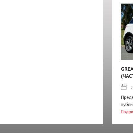
GREA
(ЧАС
2
Пред
публи
Подро