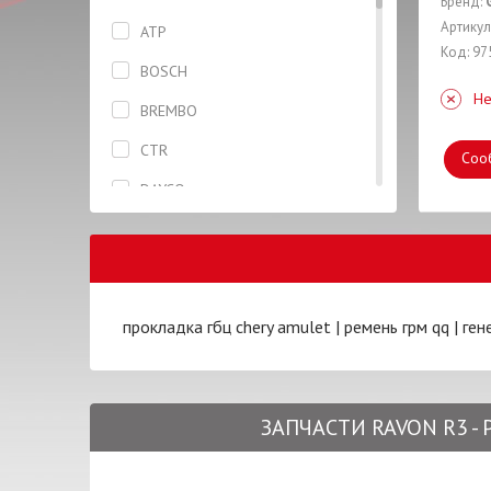
Бренд:
Горловина
Артикул
ATP
Код: 97
Датчик
BOSCH
Не
Дверь
BREMBO
Жидкость тормозная
CTR
Соо
Замок
DAYCO
Капот
DENCHERMANN
Катушка
DONGIL
Клапан
EuroEx
прокладка гбц chery amulet
|
ремень грм qq
|
ген
Колодки
FARE
Колпак колеса
FISCHER
Кольца поршневые
ЗАПЧАСТИ RAVON R3 -
GATES
Кронштейн
GM