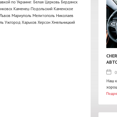
тавкой по Украине:
Белая Церковь
Бердянск
нковск
Каменец-Подольский
Каменское
Львов
Мариуполь
Мелитополь
Николаев
ль
Ужгород
Харьков
Херсон
Хмельницкий
CHER
АВТ
0
Наш к
хорош
Подро