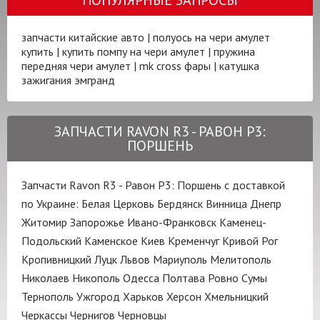
запчасти китайские авто
|
полуось на чери амулет
купить
|
купить помпу на чери амулет
|
пружина
передняя чери амулет
|
mk cross фары
|
катушка
зажигания эмгранд
ЗАПЧАСТИ RAVON R3 - РАВОН Р3:
ПОРШЕНЬ
Запчасти Ravon R3 - Равон Р3: Поршень с доставкой
по Украине:
Белая Церковь
Бердянск
Винница
Днепр
Житомир
Запорожье
Ивано-Франковск
Каменец-
Подольский
Каменское
Киев
Кременчуг
Кривой Рог
Кропивницкий
Луцк
Львов
Мариуполь
Мелитополь
Николаев
Никополь
Одесса
Полтава
Ровно
Сумы
Тернополь
Ужгород
Харьков
Херсон
Хмельницкий
Черкассы
Чернигов
Черновцы