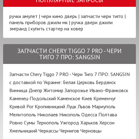
ручки амулет
|
чери кимо дверь
|
запчасти чери тигго
|
панель приборов джили мк
|
ручка двери джили
эмгранд
|
купить стартер на ховер
ЗАПЧАСТИ CHERY TIGGO 7 PRO - ЧЕРИ
ТИГО 7 ПРО: SANGSIN
Запчасти Chery Tiggo 7 PRO - Чери Тиго 7 ПРО: SANGSIN
с доставкой по Украине:
Белая Церковь
Бердянск
Винница
Днепр
Житомир
Запорожье
Ивано-Франковск
Каменец-Подольский
Каменское
Киев
Кременчуг
Кривой Рог
Кропивницкий
Луцк
Львов
Мариуполь
Мелитополь
Николаев
Никополь
Одесса
Полтава
Ровно
Сумы
Тернополь
Ужгород
Харьков
Херсон
Хмельницкий
Черкассы
Чернигов
Черновцы