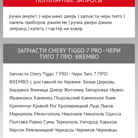
ручки амулет
|
чери кимо дверь
|
запчасти чери тигго
|
панель приборов джили мк
|
ручка двери джили
эмгранд
|
купить стартер на ховер
ЗАПЧАСТИ CHERY TIGGO 7 PRO - ЧЕРИ
ТИГО 7 ПРО: BREMBO
Запчасти Chery Tiggo 7 PRO - Чери Тиго 7 ПРО:
BREMBO с доставкой по Украине:
Белая Церковь
Бердянск
Винница
Днепр
Житомир
Запорожье
Ивано-
Франковск
Каменец-Подольский
Каменское
Киев
Кременчуг
Кривой Рог
Кропивницкий
Луцк
Львов
Мариуполь
Мелитополь
Николаев
Никополь
Одесса
Полтава
Ровно
Сумы
Тернополь
Ужгород
Харьков
Херсон
Хмельницкий
Черкассы
Чернигов
Черновцы