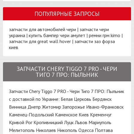
ПОПУЛЯРНЫЕ ЗАПРОСЫ
запчасти для автомобилей чери
|
запчасти чери
украина
|
купить бампер чери амулет
|
ремни грм kimo
|
запчасти для great wall hover
|
запчасти заз форза
киев
ЗАПЧАСТИ CHERY TIGGO 7 PRO - ЧЕРИ
ТИГО 7 ПРО: ПЫЛЬНИК
Запчасти Chery Tiggo 7 PRO - Чери Тиго 7 ПРО: Пыльник
с доставкой по Украине:
Белая Церковь
Бердянск
Винница
Днепр
Житомир
Запорожье
Ивано-Франковск
Каменец-Подольский
Каменское
Киев
Кременчуг
Кривой Рог
Кропивницкий
Луцк
Львов
Мариуполь
Мелитополь
Николаев
Никополь
Одесса
Полтава