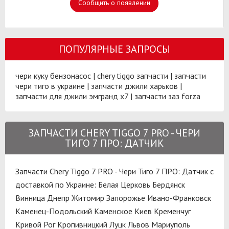
Сообщить о появлении
ПОПУЛЯРНЫЕ ЗАПРОСЫ
чери куку бензонасос
|
chery tiggo запчасти
|
запчасти
чери тиго в украине
|
запчасти джили харьков
|
запчасти для джили эмгранд х7
|
запчасти заз forza
ЗАПЧАСТИ CHERY TIGGO 7 PRO - ЧЕРИ
ТИГО 7 ПРО: ДАТЧИК
Запчасти Chery Tiggo 7 PRO - Чери Тиго 7 ПРО: Датчик с
доставкой по Украине:
Белая Церковь
Бердянск
Винница
Днепр
Житомир
Запорожье
Ивано-Франковск
Каменец-Подольский
Каменское
Киев
Кременчуг
Кривой Рог
Кропивницкий
Луцк
Львов
Мариуполь