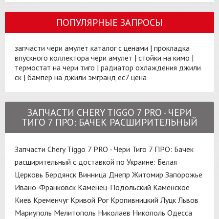
ПОПУЛЯРНЫЕ ЗАПРОСЫ
запчасти чери амулет каталог с ценами
|
прокладка
впускного коллектора чери амулет
|
стойки на кимо
|
термостат на чери тиго
|
радиатор охлаждения джили
ск
|
бампер на джили эмгранд ес7 цена
ЗАПЧАСТИ CHERY TIGGO 7 PRO - ЧЕРИ
ТИГО 7 ПРО: БАЧEК РАСШИРИТЕЛЬНЫЙ
Запчасти Chery Tiggo 7 PRO - Чери Тиго 7 ПРО: Бачeк
расширительный с доставкой по Украине:
Белая
Церковь
Бердянск
Винница
Днепр
Житомир
Запорожье
Ивано-Франковск
Каменец-Подольский
Каменское
Киев
Кременчуг
Кривой Рог
Кропивницкий
Луцк
Львов
Мариуполь
Мелитополь
Николаев
Никополь
Одесса