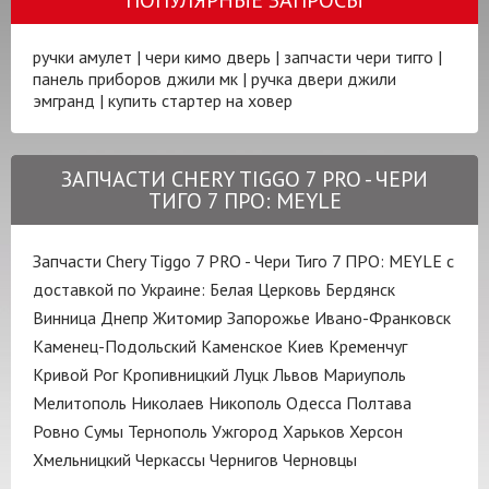
ручки амулет
|
чери кимо дверь
|
запчасти чери тигго
|
панель приборов джили мк
|
ручка двери джили
эмгранд
|
купить стартер на ховер
ЗАПЧАСТИ CHERY TIGGO 7 PRO - ЧЕРИ
ТИГО 7 ПРО: MEYLE
Запчасти Chery Tiggo 7 PRO - Чери Тиго 7 ПРО: MEYLE с
доставкой по Украине:
Белая Церковь
Бердянск
Винница
Днепр
Житомир
Запорожье
Ивано-Франковск
Каменец-Подольский
Каменское
Киев
Кременчуг
Кривой Рог
Кропивницкий
Луцк
Львов
Мариуполь
Мелитополь
Николаев
Никополь
Одесса
Полтава
Ровно
Сумы
Тернополь
Ужгород
Харьков
Херсон
Хмельницкий
Черкассы
Чернигов
Черновцы