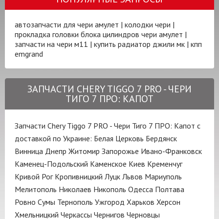
автозапчасти для чери амулет
|
колодки чери
|
прокладка головки блока цилиндров чери амулет
|
запчасти на чери м11
|
купить радиатор джили мк
|
кпп
emgrand
ЗАПЧАСТИ CHERY TIGGO 7 PRO - ЧЕРИ
ТИГО 7 ПРО: КАПОТ
Запчасти Chery Tiggo 7 PRO - Чери Тиго 7 ПРО: Капот с
доставкой по Украине:
Белая Церковь
Бердянск
Винница
Днепр
Житомир
Запорожье
Ивано-Франковск
Каменец-Подольский
Каменское
Киев
Кременчуг
Кривой Рог
Кропивницкий
Луцк
Львов
Мариуполь
Мелитополь
Николаев
Никополь
Одесса
Полтава
Ровно
Сумы
Тернополь
Ужгород
Харьков
Херсон
Хмельницкий
Черкассы
Чернигов
Черновцы