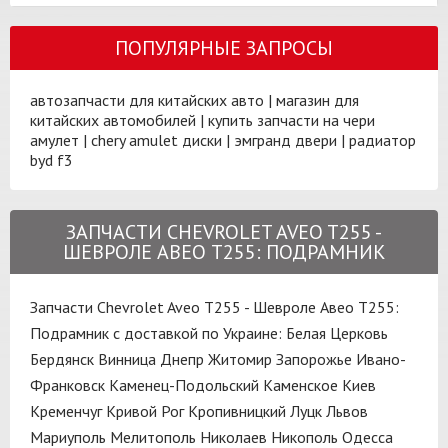
ПОПУЛЯРНЫЕ ЗАПРОСЫ
автозапчасти для китайских авто
|
магазин для
китайских автомобилей
|
купить запчасти на чери
амулет
|
chery amulet диски
|
эмгранд двери
|
радиатор
byd f3
ЗАПЧАСТИ CHEVROLET AVEO T255 -
ШЕВРОЛЕ АВЕО Т255: ПОДРАМНИК
Запчасти Chevrolet Aveo T255 - Шевроле Авео Т255:
Подрамник с доставкой по Украине:
Белая Церковь
Бердянск
Винница
Днепр
Житомир
Запорожье
Ивано-
Франковск
Каменец-Подольский
Каменское
Киев
Кременчуг
Кривой Рог
Кропивницкий
Луцк
Львов
Мариуполь
Мелитополь
Николаев
Никополь
Одесса