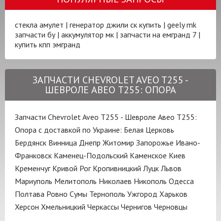
стекла амулет
|
генератор джили ск купить
|
geely mk
запчасти бу
|
аккумулятор мк
|
запчасти на емгранд 7
|
купить кпп эмгранд
ЗАПЧАСТИ CHEVROLET AVEO T255 -
ШЕВРОЛЕ АВЕО Т255: ОПОРА
Запчасти Chevrolet Aveo T255 - Шевроле Авео Т255:
Опора с доставкой по Украине:
Белая Церковь
Бердянск
Винница
Днепр
Житомир
Запорожье
Ивано-
Франковск
Каменец-Подольский
Каменское
Киев
Кременчуг
Кривой Рог
Кропивницкий
Луцк
Львов
Мариуполь
Мелитополь
Николаев
Никополь
Одесса
Полтава
Ровно
Сумы
Тернополь
Ужгород
Харьков
Херсон
Хмельницкий
Черкассы
Чернигов
Черновцы