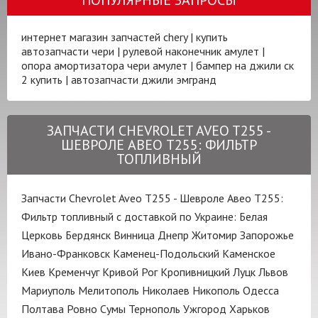
интернет магазин запчастей chery
|
купить
автозапчасти чери
|
рулевой наконечник амулет
|
опора амортизатора чери амулет
|
бампер на джили ск
2 купить
|
автозапчасти джили эмгранд
ЗАПЧАСТИ CHEVROLET AVEO T255 -
ШЕВРОЛЕ АВЕО Т255: ФИЛЬТР
ТОПЛИВНЫЙ
Запчасти Chevrolet Aveo T255 - Шевроле Авео Т255:
Фильтр топливный с доставкой по Украине:
Белая
Церковь
Бердянск
Винница
Днепр
Житомир
Запорожье
Ивано-Франковск
Каменец-Подольский
Каменское
Киев
Кременчуг
Кривой Рог
Кропивницкий
Луцк
Львов
Мариуполь
Мелитополь
Николаев
Никополь
Одесса
Полтава
Ровно
Сумы
Тернополь
Ужгород
Харьков