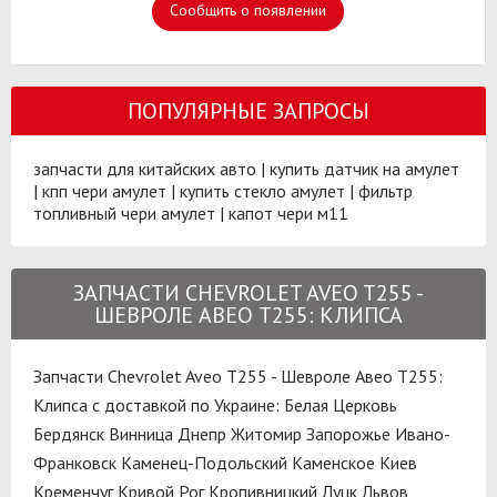
Сообщить о появлении
ПОПУЛЯРНЫЕ ЗАПРОСЫ
запчасти для китайских авто
|
купить датчик на амулет
|
кпп чери амулет
|
купить стекло амулет
|
фильтр
топливный чери амулет
|
капот чери м11
ЗАПЧАСТИ CHEVROLET AVEO T255 -
ШЕВРОЛЕ АВЕО Т255: КЛИПСА
Запчасти Chevrolet Aveo T255 - Шевроле Авео Т255:
Клипса с доставкой по Украине:
Белая Церковь
Бердянск
Винница
Днепр
Житомир
Запорожье
Ивано-
Франковск
Каменец-Подольский
Каменское
Киев
Кременчуг
Кривой Рог
Кропивницкий
Луцк
Львов