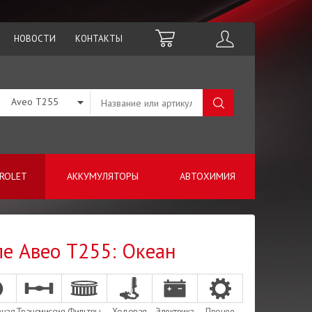
НОВОСТИ
КОНТАКТЫ
Aveo T255
ROLET
АККУМУЛЯТОРЫ
АВТОХИМИЯ
ле Авео Т255: Океан
зная
Трансмиссия
Фильтры
Ходовая
Электрика
Прочее