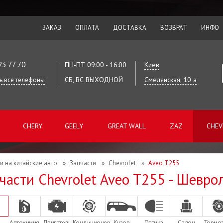
ЗАКАЗ
ОПЛАТА
ДОСТАВКА
ВОЗВРАТ
ИНФО
23 77 70
ПН-ПТ 09:00 - 16:00
Киев
СБ, ВС ВЫХОДНОЙ
Смелянская, 10 а
ь все телефоны
CHERY
GEELY
GREAT WALL
ZAZ
CHEV
и на китайские авто
»
Запчасти
»
Chevrolet
»
Aveo T255
части Chevrolet Aveo T255 - Шевро
Автохимия
Двигатель
Кондиционер
Кузов
Оптика
Салон
Тормо