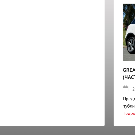
GREA
(ЧАС
2
Пред
публи
Подро