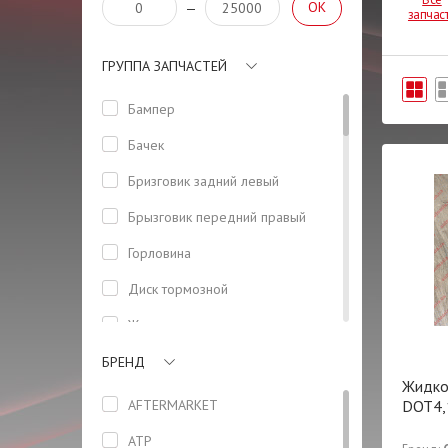
OK
—
запчас
ГРУППА ЗАПЧАСТЕЙ
Бампер
Бачек
Бризговик задний левый
Брызговик передний правый
Горловина
Диск тормозной
Жидкость тормозная
Замок
БРЕНД
Жидко
Капот
AFTERMARKET
DOT4,
Клипса
ATP