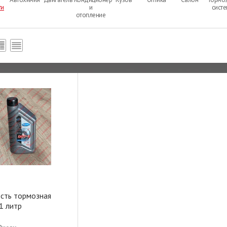
ти
и
сист
отопление
сть тормозная
1 литр