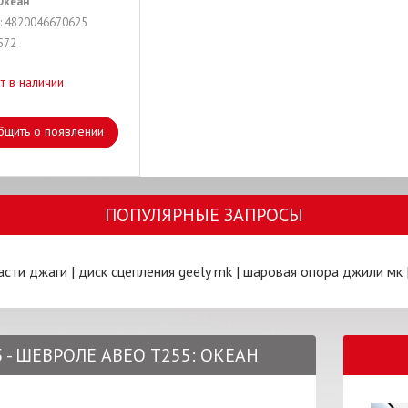
Океан
: 4820046670625
572
т в наличии
бщить о появлении
ПОПУЛЯРНЫЕ ЗАПРОСЫ
асти джаги
|
диск сцепления geely mk
|
шаровая опора джили мк
 - ШЕВРОЛЕ АВЕО Т255: ОКЕАН