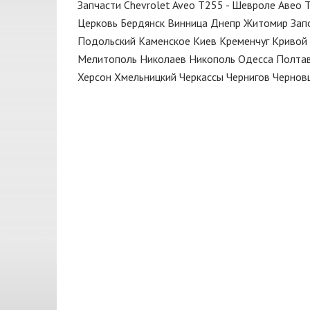
Пружина
Запчасти Chevrolet Aveo T255 - Шевроле Авео 
TOYOTA
Церковь
Бердянск
Винница
Днепр
Житомир
Зап
Пыльник
ZAZ
Подольский
Каменское
Киев
Кременчуг
Кривой 
Радиатор кондиционера
Мелитополь
Николаев
Никополь
Одесса
Полта
Океан
Херсон
Хмельницкий
Черкассы
Чернигов
Чернов
Реле
Ролик
Рычаг
Смазка
Стойка стабилизатора
Ступица
Уплотнитель
Фильтр воздушный
Фильтр топливный