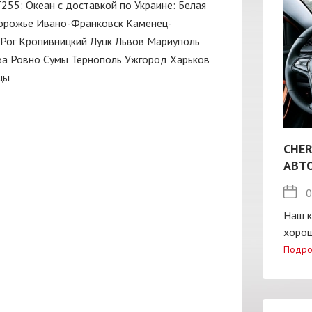
Т255: Океан с доставкой по Украине:
Белая
орожье
Ивано-Франковск
Каменец-
Рог
Кропивницкий
Луцк
Львов
Мариуполь
ва
Ровно
Сумы
Тернополь
Ужгород
Харьков
цы
CHER
АВТ
0
Наш к
хорош
Подро