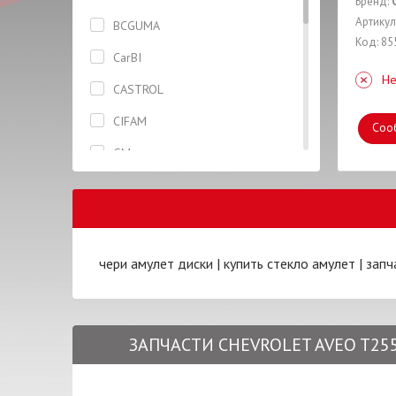
Бренд:
Колодки
Артикул
BCGUMA
Код: 85
КПП
CarBI
Не
Кронштейн
CASTROL
Кулиса
CIFAM
Соо
Масло моторное
GM
Накладка
GM UZ
Опора
LIQUI MOLY
Отбойник
PROFIT
чери амулет диски
|
купить стекло амулет
|
запч
Очиститель
RIDER
Подрамник
SHAFER
Порог метталический
ЗАПЧАСТИ CHEVROLET AVEO T255
SMARTEX
Прокладка
TERMOTEC