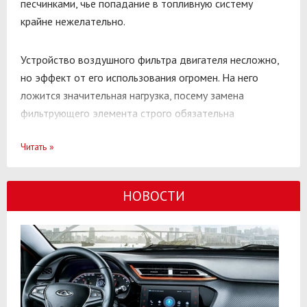
песчинками, чье попадание в топливную систему
крайне нежелательно.
Устройство воздушного фильтра двигателя несложно,
но эффект от его использования огромен. На него
ложится значительная нагрузка, посему замена
фильтрующего элемента строго обязательна
параллельно со заменой масла и сменой масляного
Читать
»
фильтра.
Фильтр – это устройство, позволяющее производить
НОВОСТИ
очистку веществ в жидком или газообразном
состоянии путем их процеживания (продувания).
Эти устройства, используемые в конструкции
современного автомобиля, разделяются по месту
применения на два вида (двигателя и салона), а по