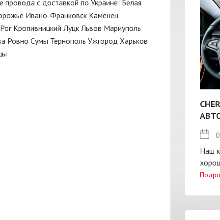
е провода с доставкой по Украине:
Белая
орожье
Ивано-Франковск
Каменец-
Рог
Кропивницкий
Луцк
Львов
Мариуполь
ва
Ровно
Сумы
Тернополь
Ужгород
Харьков
цы
CHER
АВТ
0
Наш к
хорош
Подро