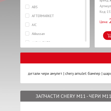
Бренд:
Высоковольтные провода
ABS
Код: 15
Генератор
AFTERMARKET
Цена:
Герметик
AIC
Головка блока цилиндров
Akkussan
Гофра
ALPHA FILTR
Датчик
ANBAY
Диск сцепления
ASHIKA
Диск тормозной
ASIAN
детали чери амулет
|
chery amulet бампер
|
шар
Жидкость тормозная
BCGUMA
Зеркало
BOSCH
Капот
ЗАПЧАСТИ CHERY M11 - ЧЕРИ М
BP
Катушка
CarBI