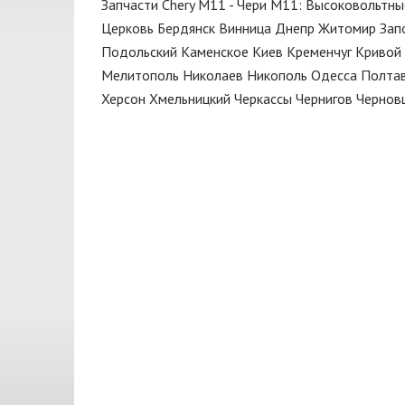
Запчасти Chery M11 - Чери М11: Высоковольтны
Клапан выпускной
CASTROL
Церковь
Бердянск
Винница
Днепр
Житомир
Зап
Клапана
CHERY
Подольский
Каменское
Киев
Кременчуг
Кривой 
Колодки
Мелитополь
Николаев
Никополь
Одесса
Полта
CORTECO
Херсон
Хмельницкий
Черкассы
Чернигов
Чернов
Кольца поршневые
DAYCO
Компрессор
DELPHI
Контактная группа
DENCKERMANN
Корзина сцепления
ELRING
Корпус
EuroEx
Крыло
FEBEST
Крышка
Febi
Масло моторное
FISCHER
Масло трансмиссионное
GATES
Мотор
GMB