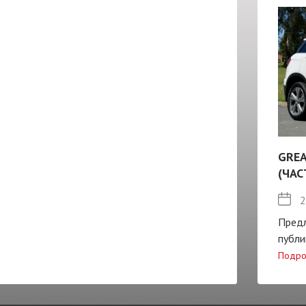
GREA
(ЧАС
2
Пред
публи
Подро