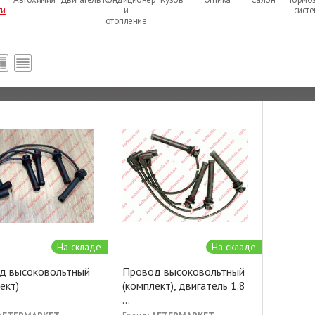
ти
и
сист
отопление
На складе
На складе
д высоковольтный
Провод высоковольтный
ект)
(комплект), двигатель 1.8
...