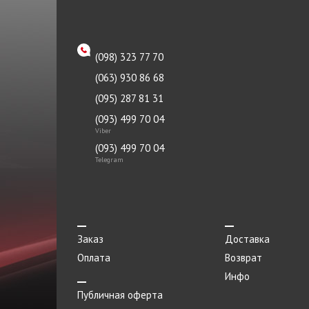
Подшипник
NGK
Подшипник сцепления
Nipparts
Полукольцо коленвала
(098) 323 77 70
OETIKER
(063) 930 86 68
Помпа водяная
OKSAN
(095) 287 81 31
Предохранитель
PAYEN
(093) 499 70 04
Прокладка
Viber
PRISTA
(093) 499 70 04
Прокладка впускного коллектора
PROFIT
Telegram
Прокладка выпускного
PURFLUX
коллектора
RIDER
Прокладка крышки клапанов
Ruville
Заказ
Доставка
Прокладка приемной трубы
Оплата
Возврат
SANGSIN
Пружина задняя
Инфо
SATO Tech
Пружина передняя
Публичная оферта