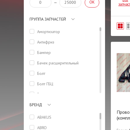
OK
—
запчас
ГРУППА ЗАПЧАСТЕЙ
Амортизатор
Антифриз
Бампер
Бачeк расширительный
Болт
Болт ГБЦ
Вал
БРЕНД
Вилка
Прово
Вкладыши
ABAKUS
(компл
Втулка
ABRO