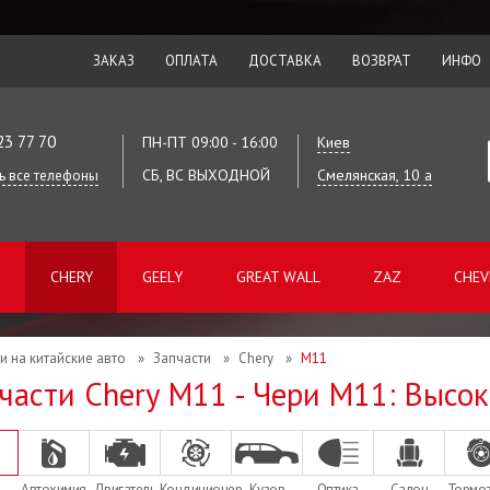
ЗАКАЗ
ОПЛАТА
ДОСТАВКА
ВОЗВРАТ
ИНФО
23 77 70
ПН-ПТ 09:00 - 16:00
Киев
СБ, ВС ВЫХОДНОЙ
Смелянская, 10 а
ь все телефоны
CHERY
GEELY
GREAT WALL
ZAZ
CHEV
и на китайские авто
»
Запчасти
»
Chery
»
M11
части Chery M11 - Чери М11: Высо
Автохимия
Двигатель
Кондиционер
Кузов
Оптика
Салон
Тормо