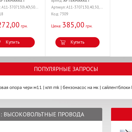
AFTERMARKET
Бренд:
AFTERMARKET
Артикул: A11-3707130\40\50\60GA
Артикул: A11-3707130,40,50,60HA
18
Код: 7309
272,00
385,00
грн.
Цена:
грн.
Купить
Купить
ПОПУЛЯРНЫЕ ЗАПРОСЫ
овая опора чери м11
|
кпп mk
|
бензонасос на мк
|
сайлентблоки 
11: ВЫСОКОВОЛЬТНЫЕ ПРОВОДА