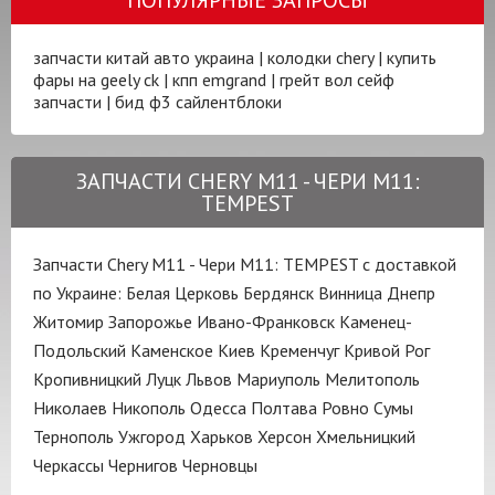
запчасти китай авто украина
|
колодки chery
|
купить
фары на geely ck
|
кпп emgrand
|
грейт вол сейф
запчасти
|
бид ф3 сайлентблоки
ЗАПЧАСТИ CHERY M11 - ЧЕРИ М11:
TEMPEST
Запчасти Chery M11 - Чери М11: TEMPEST с доставкой
по Украине:
Белая Церковь
Бердянск
Винница
Днепр
Житомир
Запорожье
Ивано-Франковск
Каменец-
Подольский
Каменское
Киев
Кременчуг
Кривой Рог
Кропивницкий
Луцк
Львов
Мариуполь
Мелитополь
Николаев
Никополь
Одесса
Полтава
Ровно
Сумы
Тернополь
Ужгород
Харьков
Херсон
Хмельницкий
Черкассы
Чернигов
Черновцы