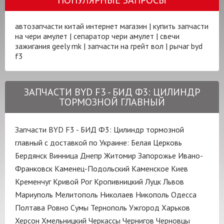
автозапчасти китай интернет магазин
|
купить запчасти
на чери амулет
|
сепаратор чери амулет
|
свечи
зажигания geely mk
|
запчасти на грейт вол
|
рычаг byd
f3
ЗАПЧАСТИ BYD F3 - БИД Ф3: ЦИЛИНДР
ТОРМОЗНОЙ ГЛАВНЫЙ
Запчасти BYD F3 - БИД Ф3: Цилиндр тормозной
главный с доставкой по Украине:
Белая Церковь
Бердянск
Винница
Днепр
Житомир
Запорожье
Ивано-
Франковск
Каменец-Подольский
Каменское
Киев
Кременчуг
Кривой Рог
Кропивницкий
Луцк
Львов
Мариуполь
Мелитополь
Николаев
Никополь
Одесса
Полтава
Ровно
Сумы
Тернополь
Ужгород
Харьков
Херсон
Хмельницкий
Черкассы
Чернигов
Черновцы