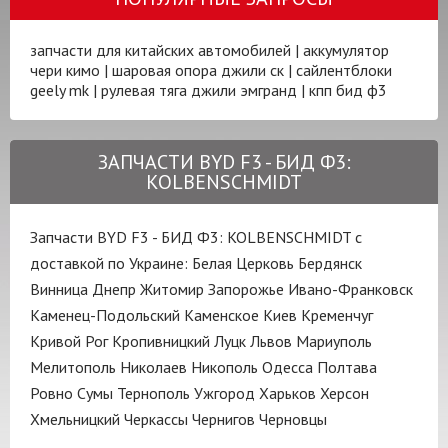
запчасти для китайских автомобилей
|
аккумулятор
чери кимо
|
шаровая опора джили ск
|
сайлентблоки
geely mk
|
рулевая тяга джили эмгранд
|
кпп бид ф3
ЗАПЧАСТИ BYD F3 - БИД Ф3:
KOLBENSCHMIDT
Запчасти BYD F3 - БИД Ф3: KOLBENSCHMIDT с
доставкой по Украине:
Белая Церковь
Бердянск
Винница
Днепр
Житомир
Запорожье
Ивано-Франковск
Каменец-Подольский
Каменское
Киев
Кременчуг
Кривой Рог
Кропивницкий
Луцк
Львов
Мариуполь
Мелитополь
Николаев
Никополь
Одесса
Полтава
Ровно
Сумы
Тернополь
Ужгород
Харьков
Херсон
Хмельницкий
Черкассы
Чернигов
Черновцы