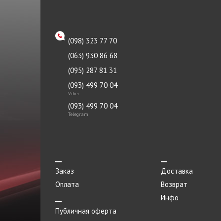
JAPANPARTS
Поддон масляный
JP GROUP
Подкрылок
(098) 323 77 70
KAMOKA
Подушка двигателя
(063) 930 86 68
KAVO PARTS
Подшипник
(095) 287 81 31
KLOKKERHOLM
(093) 499 70 04
Подшипник передней ступицы
Viber
KOLBENSCHMIDT
Подшипник сцепления
(093) 499 70 04
KOYO
Telegram
Помпа водяная
LIQUI MOLY
Порог метталический
LUZAR
Привод
MANDO
Заказ
Доставка
Прокладка
Оплата
Возврат
MEATDORIA
Прокладка впускного коллектора
Инфо
MOBIL
Прокладка выпускного
Публичная оферта
коллектора