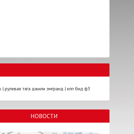
k
|
рулевая тяга джили эмгранд
|
кпп бид ф3
НОВОСТИ