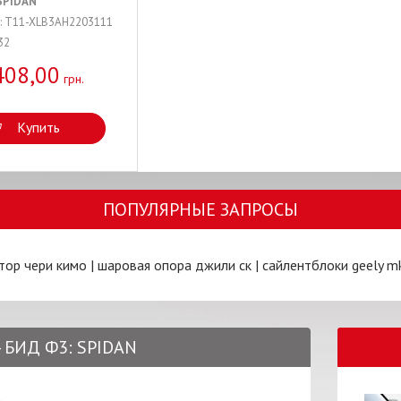
SPIDAN
л: T11-XLB3AH2203111
32
408,00
грн.
Купить
ПОПУЛЯРНЫЕ ЗАПРОСЫ
тор чери кимо
|
шаровая опора джили ск
|
сайлентблоки geely m
- БИД Ф3: SPIDAN