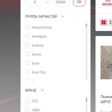
OK
—
запчас
ГРУППА ЗАПЧАСТЕЙ
Амортизатор
Антифриз
Бампер
Бачек
Блок
Болт ГБЦ
Вал
БРЕНД
Вилка
Пыльн
Втулка
555
ШРУС
Высоковольтные провода
ABRO