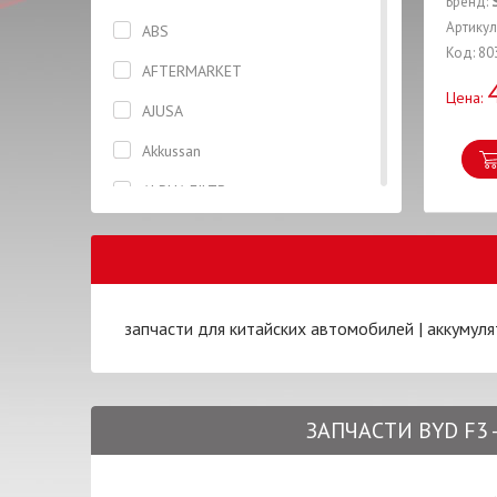
Бренд:
Генератор
Артику
ABS
Код: 80
Герметик
AFTERMARKET
Цена:
Глушитель
AJUSA
Гофра
Akkussan
Датчик
ALPHA FILTR
Датчик скорости
ASIAN
Диск тормозной
AUTLOG
Замок
AUTOFREN
запчасти для китайских автомобилей
|
аккумуля
Замок зажигания
AXXIS
Зеркало
BCGUMA
Капот
ЗАПЧАСТИ BYD F3 
BGA
Катушка
BOSCH