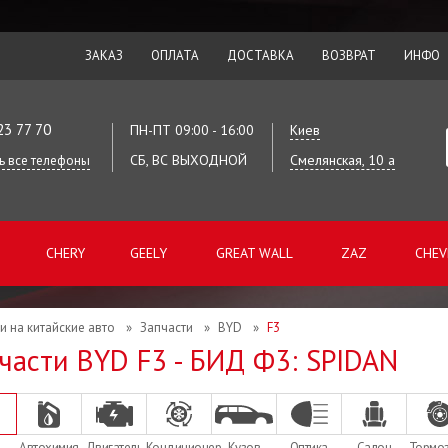
ЗАКАЗ
ОПЛАТА
ДОСТАВКА
ВОЗВРАТ
ИНФО
23 77 70
ПН-ПТ 09:00 - 16:00
Киев
СБ, ВС ВЫХОДНОЙ
Смелянская, 10 а
ь все телефоны
CHERY
GEELY
GREAT WALL
ZAZ
CHEV
и на китайские авто
»
Запчасти
»
BYD
»
F3
части BYD F3 - БИД Ф3: SPIDAN
Автохимия
Двигатель
Кондиционер
Кузов
Оптика
Салон
Тормо