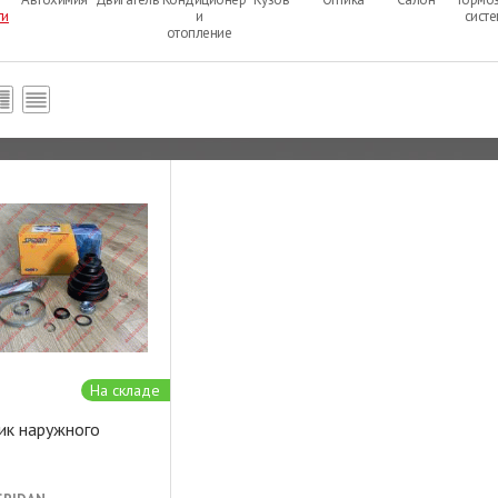
ти
и
сист
отопление
На складе
ик наружного