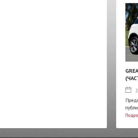
GREA
(ЧАС
2
Пред
публи
Подро