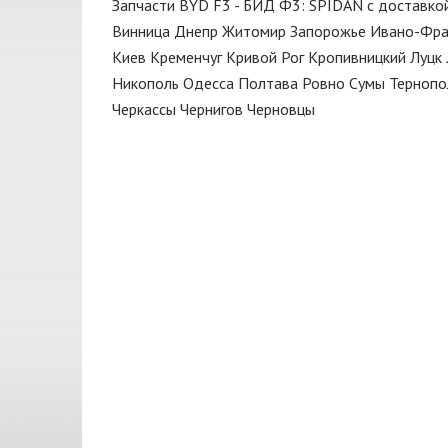
Запчасти BYD F3 - БИД Ф3: SPIDAN с доставко
Клапан
BP
Винница
Днепр
Житомир
Запорожье
Ивано-Фра
Клапан впускной
BTH
Киев
Кременчуг
Кривой Рог
Кропивницкий
Луцк
Клапан выпускной
Никополь
Одесса
Полтава
Ровно
Сумы
Тернопо
BYD
Черкассы
Чернигов
Черновцы
Кнопки
CarBI
Колодки
CASTROL
Кольца поршневые
CHAMPION
Компенсатор
CHERY
Корзина сцепления
CORTECO
КПП
CTR
Крепление
DAYCO
Крыло
DELPHI
Крышка
ELRING
Крышка радиатора
EPS