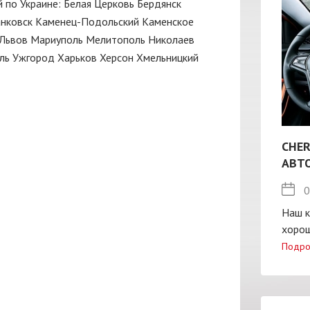
й по Украине:
Белая Церковь
Бердянск
нковск
Каменец-Подольский
Каменское
Львов
Мариуполь
Мелитополь
Николаев
ль
Ужгород
Харьков
Херсон
Хмельницкий
CHER
АВТ
0
Наш к
хорош
Подро