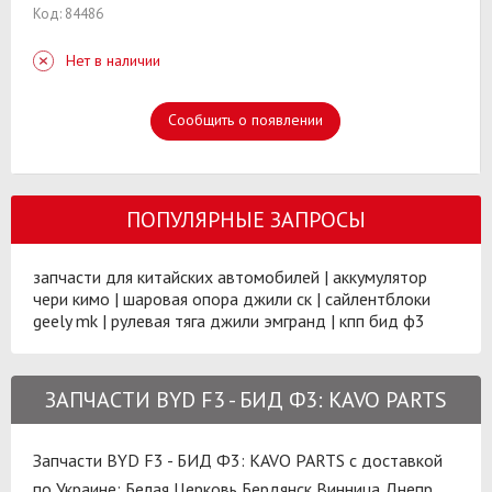
Код: 84486
Нет в наличии
Сообщить о появлении
ПОПУЛЯРНЫЕ ЗАПРОСЫ
запчасти для китайских автомобилей
|
аккумулятор
чери кимо
|
шаровая опора джили ск
|
сайлентблоки
geely mk
|
рулевая тяга джили эмгранд
|
кпп бид ф3
ЗАПЧАСТИ BYD F3 - БИД Ф3: KAVO PARTS
Запчасти BYD F3 - БИД Ф3: KAVO PARTS с доставкой
по Украине:
Белая Церковь
Бердянск
Винница
Днепр