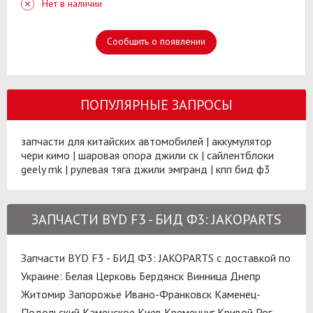
Нет в наличии
Сообщить о появлении
ПОПУЛЯРНЫЕ ЗАПРОСЫ
запчасти для китайских автомобилей
|
аккумулятор
чери кимо
|
шаровая опора джили ск
|
сайлентблоки
geely mk
|
рулевая тяга джили эмгранд
|
кпп бид ф3
ЗАПЧАСТИ BYD F3 - БИД Ф3: JAKOPARTS
Запчасти BYD F3 - БИД Ф3: JAKOPARTS с доставкой по
Украине:
Белая Церковь
Бердянск
Винница
Днепр
Житомир
Запорожье
Ивано-Франковск
Каменец-
Подольский
Каменское
Киев
Кременчуг
Кривой Рог