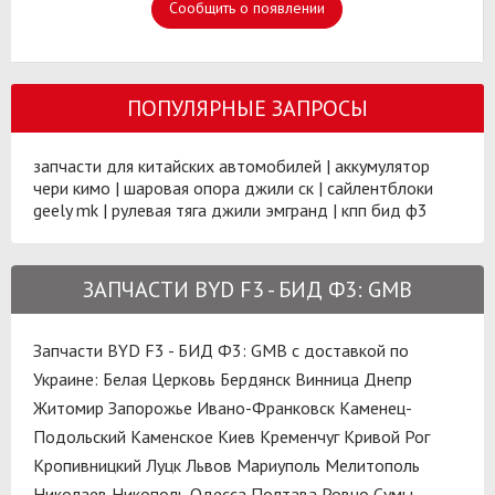
Сообщить о появлении
ПОПУЛЯРНЫЕ ЗАПРОСЫ
запчасти для китайских автомобилей
|
аккумулятор
чери кимо
|
шаровая опора джили ск
|
сайлентблоки
geely mk
|
рулевая тяга джили эмгранд
|
кпп бид ф3
ЗАПЧАСТИ BYD F3 - БИД Ф3: GMB
Запчасти BYD F3 - БИД Ф3: GMB с доставкой по
Украине:
Белая Церковь
Бердянск
Винница
Днепр
Житомир
Запорожье
Ивано-Франковск
Каменец-
Подольский
Каменское
Киев
Кременчуг
Кривой Рог
Кропивницкий
Луцк
Львов
Мариуполь
Мелитополь
Николаев
Никополь
Одесса
Полтава
Ровно
Сумы