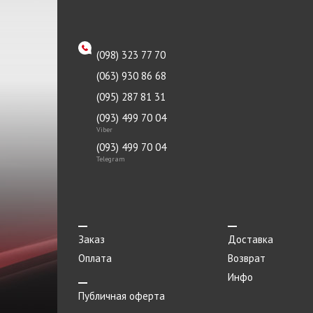
BP
Клапан выпускной
BTH
Кнопки
(098) 323 77 70
BYD
Колодки
(063) 930 86 68
CarBI
(095) 287 81 31
Кольца поршневые
(093) 499 70 04
CASTROL
Компенсатор
Viber
CHAMPION
(093) 499 70 04
Корзина сцепления
Telegram
CHERY
КПП
CORTECO
Крепление
CTR
Крыло
Заказ
Доставка
DAYCO
Крышка
Оплата
Возврат
DELPHI
Крышка радиатора
Инфо
Публичная оферта
ELRING
Масло моторное