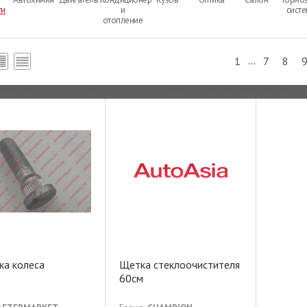
ти
и
сист
отопление
...
1
7
8
ка колеса
Щетка стеклоочистителя
60см