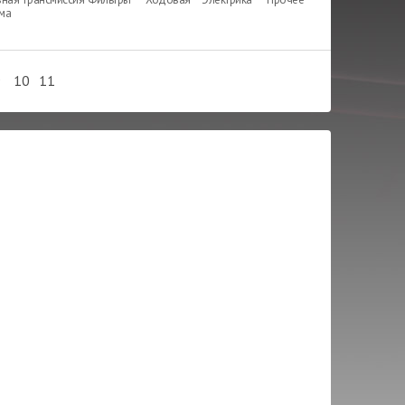
ема
9
10
11