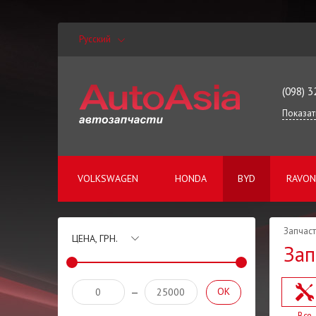
Русский
(098) 3
Показат
VOLKSWAGEN
HONDA
BYD
RAVON
Запчаст
ЦЕНА, ГРН.
Зап
OK
—
Все