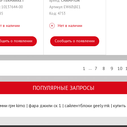
AFTERMARKET
Бренд:
CHAMPION
: 10137644-00
Артикул: EW60\BE1
85
Код: 4753
т в наличии
Нет в наличии
бщить о появлении
Сообщить о появлении
...
1
7
8
9
10
ПОПУЛЯРНЫЕ ЗАПРОСЫ
мни грм kimo
|
фара джили ск 1
|
сайлентблоки geely mk
|
купить