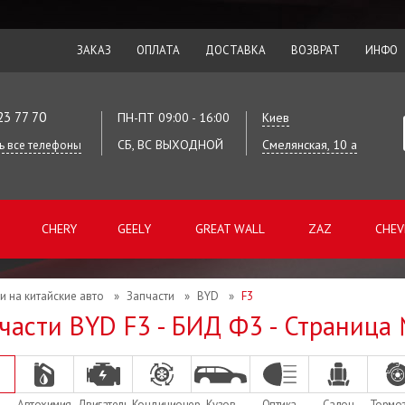
ЗАКАЗ
ОПЛАТА
ДОСТАВКА
ВОЗВРАТ
ИНФО
23 77 70
ПН-ПТ 09:00 - 16:00
Киев
СБ, ВС ВЫХОДНОЙ
Смелянская, 10 а
ь все телефоны
CHERY
GEELY
GREAT WALL
ZAZ
CHEV
и на китайские авто
»
Запчасти
»
BYD
»
F3
части BYD F3 - БИД Ф3 - Страница
Автохимия
Двигатель
Кондиционер
Кузов
Оптика
Салон
Тормо