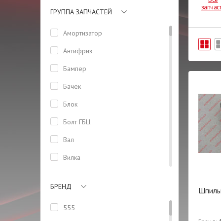
запчас
ГРУППА ЗАПЧАСТЕЙ
Амортизатор
Антифриз
Бампер
Бачек
Блок
Болт ГБЦ
Вал
Вилка
Втулка
БРЕНД
Шпиль
Высоковольтные провода
555
Генератор