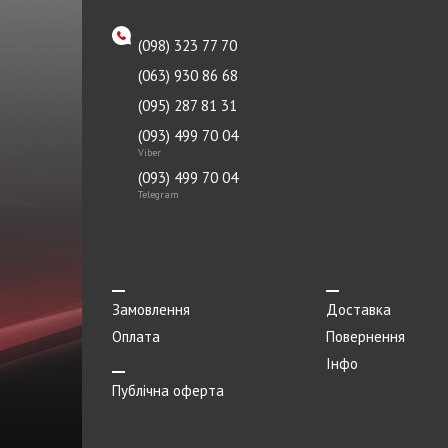
Реле
Ремінь
(098) 323 77 70
(063) 930 86 68
Ролик
(095) 287 81 31
Рульовий наконечник
(093) 499 70 04
Важіль
Viber
(093) 499 70 04
Сайлентблок
Telegram
Сальник
Cателліти диференціала
Свічка запалювання
Замовлення
Доставка
Мастило напрямних
Оплата
Повернення
Інфо
Стартер
Публічна оферта
Суппорт
Термостат