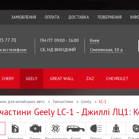
ЗАМОВЛЕННЯ
ОПЛАТА
ДОСТАВКА
ПОВЕРНЕННЯ
ІНФ
23 77 70
ПН-ПТ 09:00 - 16:00
Киев
СБ, НД ВИХІДНИЙ
Смелянская, 10 а
и всі телефони
CHERY
GEELY
GREAT WALL
ZAZ
CHEVROLET
ини для китайських авто
»
Запчастини
»
Geely
»
LC-1
частини Geely LC-1 - Джиллі ЛЦ1: 
Автохімія
Двигун
Кондиціонер
Кузов
Оптика
Салон
Гальмі