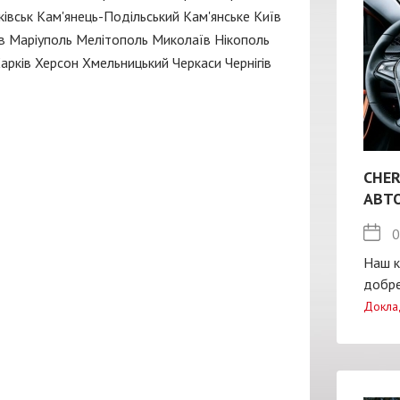
івськ
Кам'янець-Подільський
Кам'янське
Київ
в
Маріуполь
Мелітополь
Миколаїв
Нікополь
арків
Херсон
Хмельницький
Черкаси
Чернігів
CHER
АВТ
0
Наш к
добре
Докла