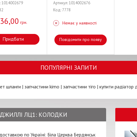
: 1014002679
Артикул: 1014002676
82
Код: 7778
36,00
грн.
Немає у наявності
Придбати
Повідомити про появу
ПОПУЛЯРНІ ЗАПИТИ
лет шланги
|
запчастини kimo
|
запчастини тіго
|
купити радіатор 
- ДЖИЛЛІ ЛЦ1: КОЛОДКИ
 доставкою по Україні:
Біла Церква
Бердянськ