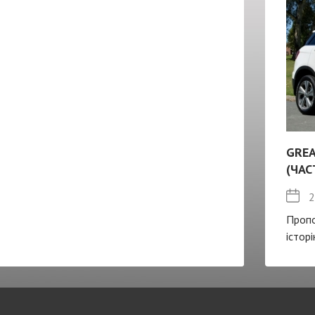
GREA
(ЧАС
2
Пропо
істор