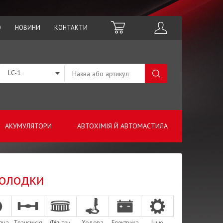
О
НОВИНИ
КОНТАКТИ
LC-1
АКУМУЛЯТОРИ
АВТОХІМІЯ Й АВТОМАСТИЛА
Колодки
вна
Трансмісія
Фільтри
Ходова
Електрика
Інше