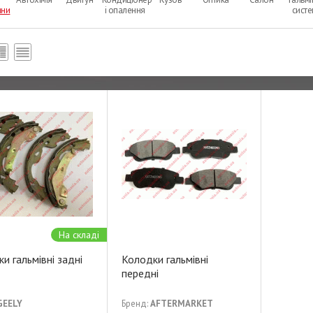
ини
і опалення
сист
На складі
и гальмівні задні
Колодки гальмівні
передні
GEELY
Бренд:
AFTERMARKET