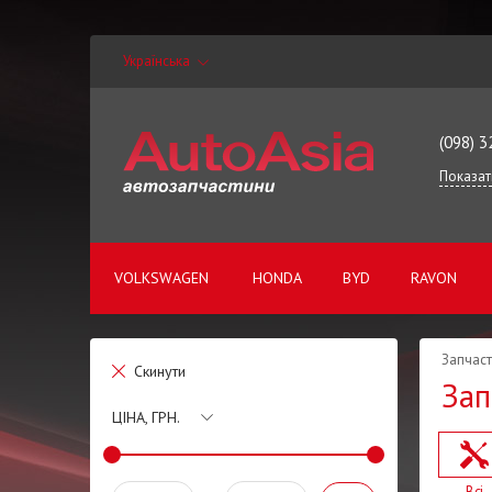
Українська
(098) 3
Показат
VOLKSWAGEN
HONDA
BYD
RAVON
Запчаст
Скинути
Зап
ЦІНА, ГРН.
Всі