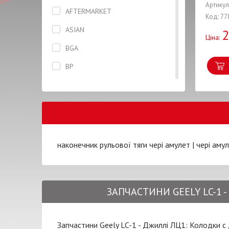
Артикул
Диск зчеплення
AFTERMARKET
Код: 77
Захист ременя ГРМ
ASIAN
2
Ціна:
Дзеркало
BGA
Котушка
BP
Клапана
CASTROL
Колінвал
CHERY
Колодки
DAYCO
Кільце
DELPHI
наконечник рульової тяги чері амулет
|
чері аму
Корзина зчеплення
DJ CLUTCH
Корпус
DK
ЗАПЧАСТИНИ GEELY LC-1 
Кріплення
DONGIL
Крило
ERT
Запчастини Geely LC-1 - Джиллі ЛЦ1: Колодки с