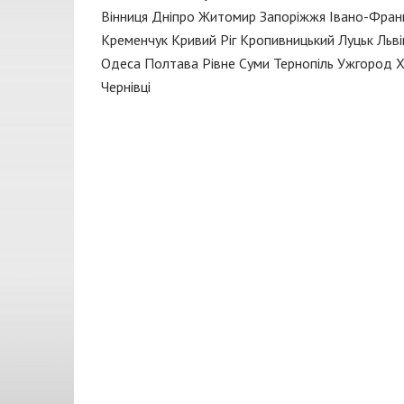
Кришка радіатора
FAI
Вінниця
Дніпро
Житомир
Запоріжжя
Івано-Франк
Моторна олива
GEELY
Кременчук
Кривий Ріг
Кропивницький
Луцьк
Льві
Одеса
Полтава
Рівне
Суми
Тернопіль
Ужгород
Х
Мастило трансмісійне
JAKOPARTS
Чернівці
Мотор
JAPANPARTS
Муфта
KAMOKA
Направляюча
MEATDORIA
Насос масляний
MOBIL
Опора амортизатора
Monroe
Вітбійник
NBR
Патрубок
NEOLUX
Піддон масляний
Nipparts
Підшипник
OETIKER
Підшипник передньої ступиці
PAYEN