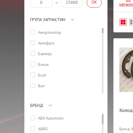
OK
—
запчаст
ГРУПА ЗАПЧАСТИН
Амортизатор
Антифріз
Бампер
Бачок
Болт
Вал
Втулка
БРЕНД
Генератор
Колодк
Герметик
ABA Automotiv
Датчик
ABRO
Бренд: